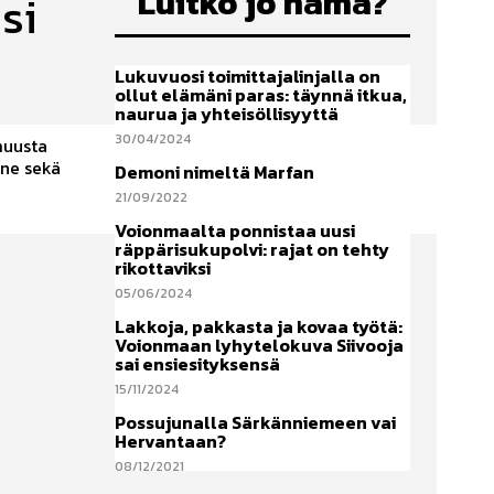
Luitko jo nämä?
si
Lukuvuosi toimittajalinjalla on
ollut elämäni paras: täynnä itkua,
naurua ja yhteisöllisyyttä
30/04/2024
muusta
nne sekä
Demoni nimeltä Marfan
21/09/2022
Voionmaalta ponnistaa uusi
räppärisukupolvi: rajat on tehty
rikottaviksi
05/06/2024
Lakkoja, pakkasta ja kovaa työtä:
Voionmaan lyhytelokuva Siivooja
sai ensiesityksensä
15/11/2024
Possujunalla Särkänniemeen vai
Hervantaan?
08/12/2021