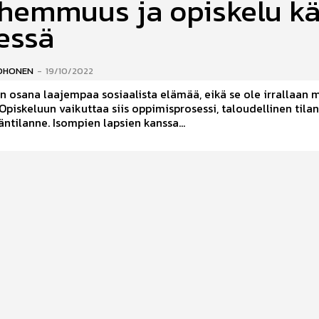
hemmuus ja opiskelu kä
essä
KOHONEN
-
19/10/2022
n osana laajempaa sosiaalista elämää, eikä se ole irrallaan 
Opiskeluun vaikuttaa siis oppimisprosessi, taloudellinen tila
tilanne. Isompien lapsien kanssa...