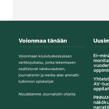
Voionmaa tänään
Uusi
Ei-min
Voionmaan koulutu­skeskuksen
monitas
verkkojulkaisu, jonka tekemiseen
vuoden
osallistuvat valo­kuvauksen,
oppimi
journalismin ja media-alan ammatti­
Yhteis
tutkinnon opiskelijat.
AV-tuo
oppilai
Noudatamme Journalistin ohjeita.
PINNAN
näköku
narrati