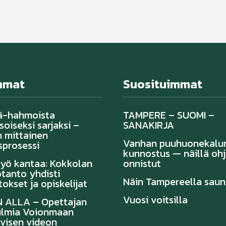
mmat
Suosituimmat
ä-hahmoista
TAMPERE – SUOMI –
oiseksi sarjaksi –
SANAKIRJA
 mittainen
Vanhan puuhuonekalu
sprosessi
kunnostus — näillä ohj
työ kantaa: Kokkolan
onnistut
tanto yhdisti
Näin Tampereella sau
tokset ja opiskelijat
Vuosi voitsilla
 ALLA – Opettajan
lmia Voionmaan
ivisen videon