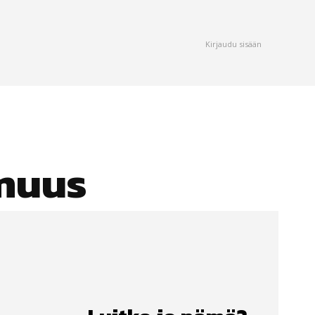
Kirjaudu sisään
muus