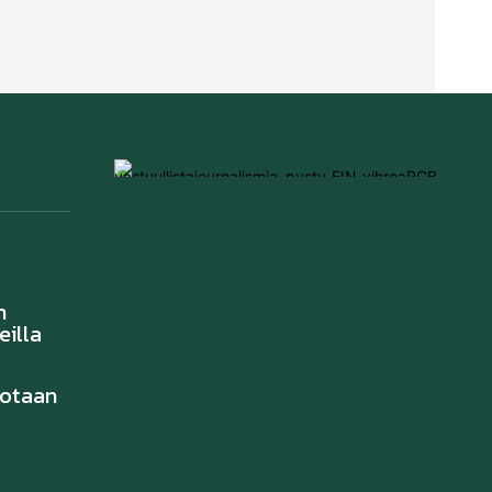
n
eilla
notaan