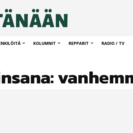
ENKILÖITÄ
KOLUMNIT
REPPARIT
RADIO / TV
insana:
vanhem