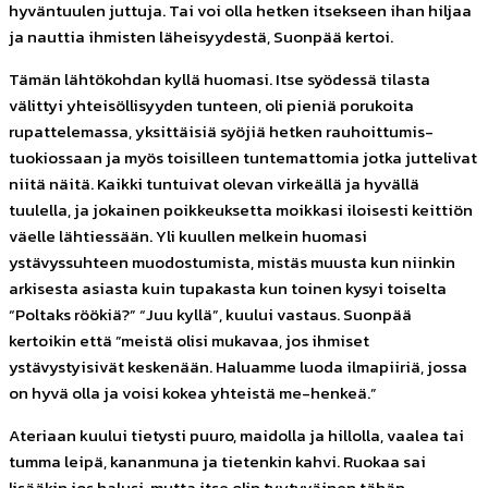
hyväntuulen juttuja. Tai voi olla hetken itsekseen ihan hiljaa
ja nauttia ihmisten läheisyydestä, Suonpää
kertoi.
Tämän lähtökohdan kyllä huomasi. Itse syödessä tilasta
välittyi yhteisöllisyyden tunteen, oli pieniä porukoita
rupattelemassa, yksittäisiä syöjiä hetken rauhoittumis-
tuokiossaan ja myös toisilleen tuntemattomia jotka juttelivat
niitä näitä. Kaikki tuntuivat olevan virkeällä ja hyvällä
tuulella, ja jokainen poikkeuksetta moikkasi iloisesti keittiön
väelle lähtiessään. Yli kuullen melkein huomasi
ystävyssuhteen muodostumista, mistäs muusta kun niinkin
arkisesta asiasta kuin tupakasta kun toinen kysyi toiselta
“Poltaks röökiä?” “Juu kyllä”, kuului vastaus. Suonpää
kertoikin
että ”meistä olisi mukavaa, jos ihmiset
ystävystyisivät keskenään. Haluamme luoda ilmapiiriä, jossa
on hyvä olla ja voisi kokea yhteistä me-henkeä.”
Ateriaan kuului tietysti puuro, maidolla ja hillolla, vaalea tai
tumma leipä, kananmuna ja tietenkin kahvi. Ruokaa sai
lisääkin jos halusi, mutta itse olin tyytyväinen tähän