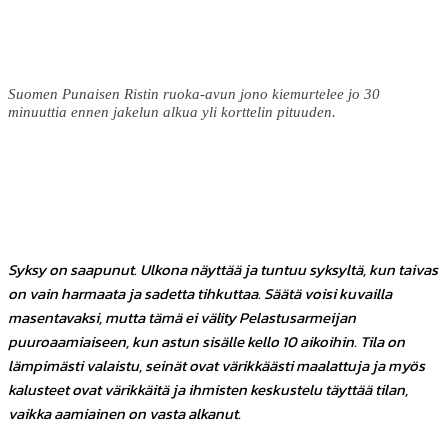
Suomen Punaisen Ristin ruoka-avun jono kiemurtelee jo 30
minuuttia ennen jakelun alkua yli korttelin pituuden.
Facebook
Twitter
Pinterest
WhatsApp
Syksy on saapunut. Ulkona näyttää ja tuntuu syksyltä, kun taivas
on vain harmaata ja sadetta tihkuttaa. Säätä voisi kuvailla
masentavaksi, mutta tämä ei välity Pelastusarmeijan
puuroaamiaiseen, kun astun sisälle kello 10 aikoihin. Tila on
lämpimästi valaistu, seinät ovat värikkäästi maalattuja ja myös
kalusteet ovat värikkäitä ja ihmisten keskustelu täyttää tilan,
vaikka aamiainen on vasta alkanut.