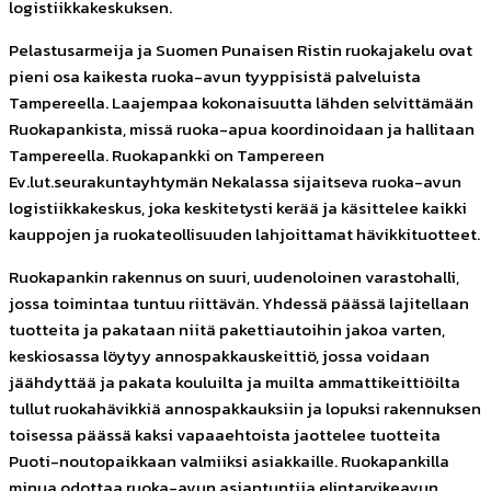
logistiikkakeskuksen.
Pelastusarmeija ja Suomen Punaisen Ristin ruokajakelu ovat
pieni osa kaikesta ruoka-avun tyyppisistä palveluista
Tampereella. Laajempaa kokonaisuutta lähden selvittämään
Ruokapankista, missä ruoka-apua koordinoidaan ja hallitaan
Tampereella. Ruokapankki on Tampereen
Ev.lut.seurakuntayhtymän Nekalassa sijaitseva ruoka-avun
logistiikkakeskus, joka keskitetysti kerää ja käsittelee kaikki
kauppojen ja ruokateollisuuden lahjoittamat hävikkituotteet.
Ruokapankin rakennus on suuri, uudenoloinen varastohalli,
jossa toimintaa tuntuu riittävän. Yhdessä päässä lajitellaan
tuotteita ja pakataan niitä pakettiautoihin jakoa varten,
keskiosassa löytyy annospakkauskeittiö, jossa voidaan
jäähdyttää ja pakata kouluilta ja muilta ammattikeittiöilta
tullut ruokahävikkiä annospakkauksiin ja lopuksi rakennuksen
toisessa päässä kaksi vapaaehtoista jaottelee tuotteita
Puoti-noutopaikkaan valmiiksi asiakkaille. Ruokapankilla
minua odottaa ruoka-avun asiantuntija elintarvikeavun