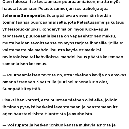
Olen tulossa itse testaamaan puuroaamiaisen, mutta myös
haastattelemaan Pelastusarmeijan sosiaaliohjaajaa
Johanna Suonpäätä
. Suonpää avaa enemmän heidän
toimintaansa puuroaamiaisella, jota Pelastusarmeija kutsuu
yhteisöruokailuksi. Kohderyhmä on myös ruoka-apua
tarvitsevat, puuroaamiaisessa on vapaaehtoinen maksu,
mutta heidän tavoitteensa on myös tarjota ihmisille, joilla ei
välttämättä ole mahdollisuutta käydä esimerkiksi
ravintoloissa tai kahviloissa, mahdollisuus päästä kokemaan
samanlaisen kokemus.
— Puuroaamiaisen tavoite on, että jokainen kävijä on arvokas
omana itsenään. Saat tulla juuri sellaisena kuin olet,
Suonpää
kiteyttää.
Lisäksi hän korosti, että puuroaamiainen olisi aika, jolloin
ihminen pystyisi hetkeksi levähtämään ja päästämään irti
arjen haasteellisista tilanteista ja murheista.
— Voi rupatella hetken jonkun kanssa mukavia asioita ja