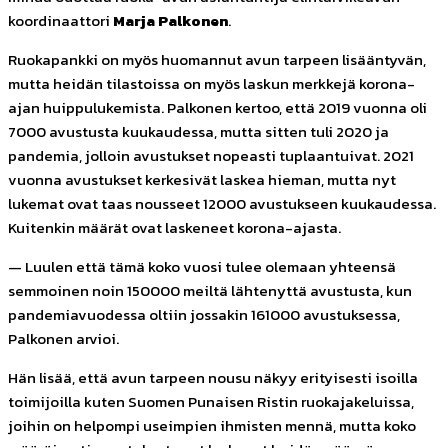
koordinaattori
Marja Palkonen
.
Ruokapankki on myös huomannut avun tarpeen lisääntyvän,
mutta heidän tilastoissa on myös laskun merkkejä korona-
ajan huippulukemista.
Palkonen kertoo, että 2019 vuonna oli
7000 avustusta kuukaudessa, mutta sitten tuli 2020 ja
pandemia, jolloin avustukset nopeasti tuplaantuivat. 2021
vuonna avustukset kerkesivät laskea hieman, mutta nyt
lukemat ovat taas nousseet 12000 avustukseen kuukaudessa.
Kuitenkin määrät ovat laskeneet korona-ajasta.
— Luulen että tämä koko vuosi tulee olemaan yhteensä
semmoinen noin 150000 meiltä lähtenyttä avustusta, kun
pandemiavuodessa oltiin jossakin 161000 avustuksessa,
Palkonen arvioi.
Hän lisää, että avun tarpeen nousu näkyy erityisesti isoilla
toimijoilla kuten Suomen Punaisen Ristin ruokajakeluissa,
joihin on helpompi useimpien ihmisten mennä, mutta koko