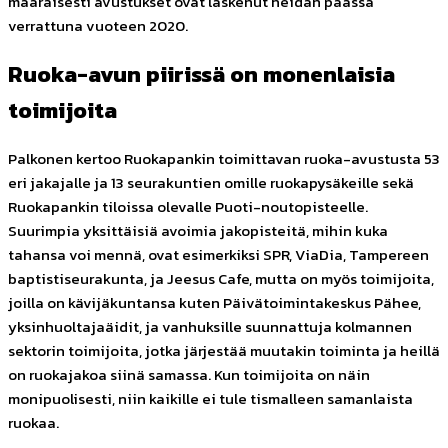
määräisesti avustukset ovat laskenut heidän päässä
verrattuna vuoteen 2020.
Ruoka-avun piirissä on monenlaisia
toimijoita
Palkonen
kertoo Ruokapankin toimittavan ruoka-avustusta 53
eri jakajalle ja 13 seurakuntien omille ruokapysäkeille sekä
Ruokapankin tiloissa olevalle Puoti-noutopisteelle.
Suurimpia yksittäisiä avoimia jakopisteitä, mihin kuka
tahansa voi mennä, ovat esimerkiksi SPR, ViaDia, Tampereen
baptistiseurakunta, ja Jeesus Cafe, mutta on myös toimijoita,
joilla on kävijäkuntansa kuten Päivätoimintakeskus Pähee,
yksinhuoltajaäidit, ja vanhuksille suunnattuja kolmannen
sektorin toimijoita, jotka järjestää muutakin toiminta ja heillä
on ruokajakoa siinä samassa. Kun toimijoita on näin
monipuolisesti, niin kaikille ei tule tismalleen samanlaista
ruokaa.