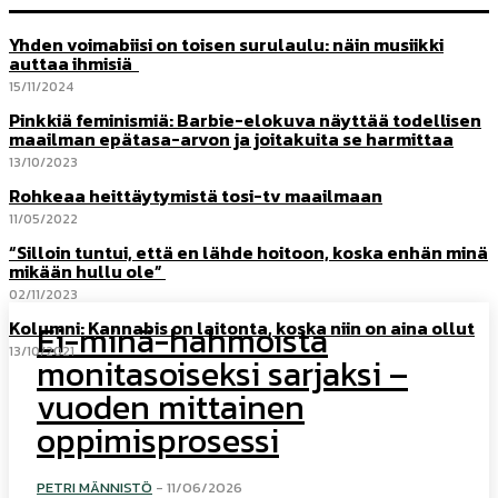
Yhden voimabiisi on toisen surulaulu: näin musiikki
auttaa ihmisiä
15/11/2024
Pinkkiä feminismiä: Barbie-elokuva näyttää todellisen
maailman epätasa-arvon ja joitakuita se harmittaa
13/10/2023
Rohkeaa heittäytymistä tosi-tv maailmaan
11/05/2022
“Silloin tuntui, että en lähde hoitoon, koska enhän minä
mikään hullu ole”
02/11/2023
Kolumni: Kannabis on laitonta, koska niin on aina ollut
Ei-minä-hahmoista
13/10/2021
monitasoiseksi sarjaksi –
vuoden mittainen
oppimisprosessi
PETRI MÄNNISTÖ
-
11/06/2026