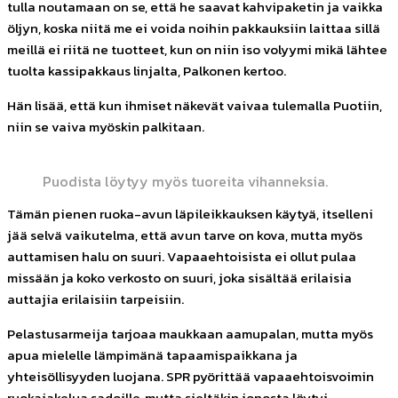
tulla noutamaan on se, että he saavat kahvipaketin ja vaikka
öljyn, koska niitä me ei voida noihin pakkauksiin laittaa sillä
meillä ei riitä ne tuotteet, kun on niin iso volyymi mikä lähtee
tuolta kassipakkaus linjalta, Palkonen kertoo.
Hän lisää, että kun ihmiset näkevät vaivaa tulemalla Puotiin,
niin se vaiva myöskin palkitaan.
Puodista löytyy myös tuoreita vihanneksia.
Tämän pienen ruoka-avun läpileikkauksen käytyä, itselleni
jää selvä vaikutelma, että avun tarve on kova, mutta myös
auttamisen halu on suuri. Vapaaehtoisista ei ollut pulaa
missään ja koko verkosto on suuri, joka sisältää erilaisia
auttajia erilaisiin tarpeisiin.
Pelastusarmeija tarjoaa maukkaan aamupalan, mutta myös
apua mielelle lämpimänä tapaamispaikkana ja
yhteisöllisyyden luojana. SPR pyörittää vapaaehtoisvoimin
ruokajakelua sadoille, mutta sieltäkin jonosta löytyi