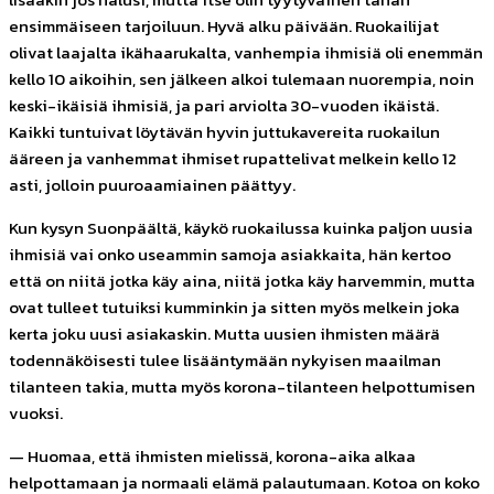
ensimmäiseen tarjoiluun. Hyvä alku päivään. Ruokailijat
olivat laajalta ikähaarukalta, vanhempia ihmisiä oli enemmän
kello 10 aikoihin, sen jälkeen alkoi tulemaan nuorempia, noin
keski-ikäisiä ihmisiä, ja pari arviolta 30-vuoden ikäistä.
Kaikki tuntuivat löytävän hyvin juttukavereita ruokailun
ääreen ja vanhemmat ihmiset rupattelivat melkein kello 12
asti, jolloin puuroaamiainen päättyy.
Kun kysyn Suonpäältä, käykö ruokailussa kuinka paljon uusia
ihmisiä vai onko useammin samoja asiakkaita, hän kertoo
että on niitä jotka käy aina, niitä jotka käy harvemmin, mutta
ovat tulleet tutuiksi kumminkin ja sitten myös melkein joka
kerta joku uusi asiakaskin. Mutta uusien ihmisten määrä
todennäköisesti tulee lisääntymään nykyisen maailman
tilanteen takia, mutta myös korona-tilanteen helpottumisen
vuoksi.
— Huomaa, että ihmisten mielissä, korona-aika alkaa
helpottamaan ja normaali elämä palautumaan. Kotoa on koko