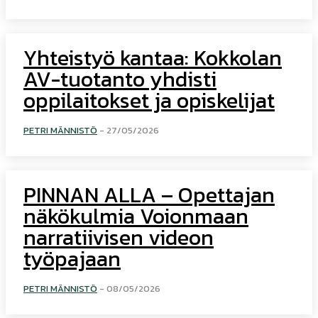
Yhteistyö kantaa: Kokkolan
AV-tuotanto yhdisti
oppilaitokset ja opiskelijat
PETRI MÄNNISTÖ
-
27/05/2026
PINNAN ALLA – Opettajan
näkökulmia Voionmaan
narratiivisen videon
työpajaan
PETRI MÄNNISTÖ
-
08/05/2026