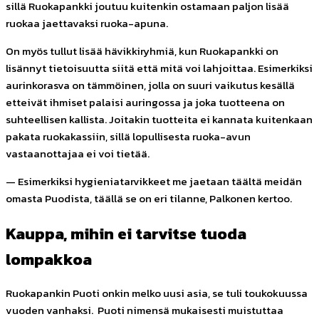
sillä Ruokapankki joutuu kuitenkin ostamaan paljon lisää
ruokaa jaettavaksi ruoka-apuna.
On myös tullut lisää hävikkiryhmiä, kun Ruokapankki on
lisännyt tietoisuutta siitä että mitä voi lahjoittaa. Esimerkiksi
aurinkorasva on tämmöinen, jolla on suuri vaikutus kesällä
etteivät ihmiset palaisi auringossa ja joka tuotteena on
suhteellisen kallista. Joitakin tuotteita ei kannata kuitenkaan
pakata ruokakassiin, sillä lopullisesta ruoka-avun
vastaanottajaa ei voi tietää.
— Esimerkiksi hygieniatarvikkeet me jaetaan täältä meidän
omasta Puodista, täällä se on eri tilanne, Palkonen
kertoo.
Kauppa, mihin ei tarvitse tuoda
lompakkoa
Ruokapankin Puoti onkin melko uusi asia, se tuli toukokuussa
vuoden vanhaksi. Puoti nimensä mukaisesti muistuttaa