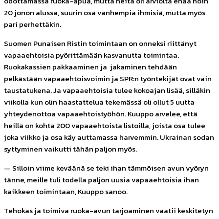
odottamassa ruoka-apua, mutta heitä oli arviolta enää noin
20 jonon alussa, suurin osa vanhempia ihmisiä, mutta myös
pari perhettäkin.
Suomen Punaisen Ristin toimintaan on onneksi riittänyt
vapaaehtoisia pyörittämään kasvanutta toimintaa.
Ruokakassien pakkaaminen ja jakaminen tehdään
pelkästään vapaaehtoisvoimin ja SPR:n työntekijät ovat vain
taustatukena. Ja vapaaehtoisia tulee kokoajan lisää, silläkin
viikolla kun olin haastattelua tekemässä oli ollut 5 uutta
yhteydenottoa vapaaehtoistyöhön. Kuuppo arvelee, että
heillä on kohta 200 vapaaehtoista listoilla, joista osa tulee
joka viikko ja osa käy auttamassa harvemmin. Ukrainan sodan
syttyminen vaikutti tähän paljon myös.
— Silloin viime keväänä se teki ihan tämmöisen avun vyöryn
tänne, meille tuli todella paljon uusia vapaaehtoisia ihan
kaikkeen toimintaan, Kuuppo sanoo.
Tehokas ja toimiva ruoka-avun tarjoaminen vaatii keskitetyn