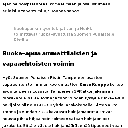
ajan helpompi lähteä ulkomaailmaan ja osallistumaan
erilaisiin tapahtumiin, Suonpää
sanoo.
Ruokapankin työntekijät Jan ja Heikki
toimittavat ruoka-avustusta Suomen Punaiselle
Ristille.
Ruoka-apua ammattilaisten ja
vapaaehtoisten voimin
Myös Suomen Punaisen Ristin Tampereen osaston
vapaaehtoistoiminnan koordinaattori
Kaisa Kuuppo
kertoo
avun tarpeen noususta. Tampereen SPR alkoi jakamaan
ruoka-apua 2019 vuonna ja tuon vuoden syksyllä ruoka-avun
hakijoita oli noin 60 – 80 yhdellä jakokerralla. Sitten alkoi
korona ja vuoden 2020 keväästä hakijamäärät alkoivat
nousta pikku hiljaa noin kolmeen sataan hakijaan per
jakokerta. Siitä eivät ole hakijamäärät enää tippuneet vaan