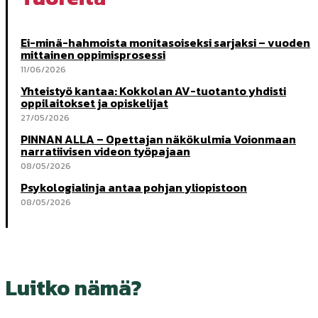
Ei-minä-hahmoista monitasoiseksi sarjaksi – vuoden
mittainen oppimisprosessi
11/06/2026
Yhteistyö kantaa: Kokkolan AV-tuotanto yhdisti
oppilaitokset ja opiskelijat
27/05/2026
PINNAN ALLA – Opettajan näkökulmia Voionmaan
narratiivisen videon työpajaan
08/05/2026
Psykologialinja antaa pohjan yliopistoon
08/05/2026
Luitko nämä?