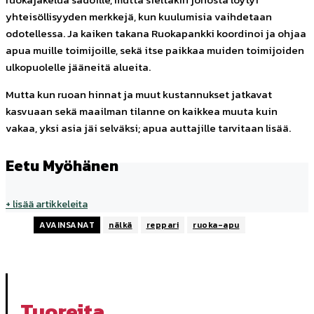
yhteisöllisyyden merkkejä, kun kuulumisia vaihdetaan
odotellessa. Ja kaiken takana Ruokapankki koordinoi ja ohjaa
apua muille toimijoille, sekä itse paikkaa muiden toimijoiden
ulkopuolelle jääneitä alueita.
Mutta kun ruoan hinnat ja muut kustannukset jatkavat
kasvuaan sekä maailman tilanne on kaikkea muuta kuin
vakaa, yksi asia jäi selväksi; apua auttajille tarvitaan lisää.
Eetu Myöhänen
+ lisää artikkeleita
AVAINSANAT
nälkä
reppari
ruoka-apu
Tuoreita