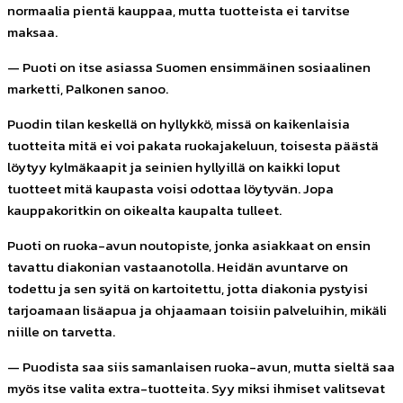
normaalia pientä kauppaa, mutta tuotteista ei tarvitse
maksaa.
— Puoti on itse asiassa Suomen ensimmäinen sosiaalinen
marketti, Palkonen sanoo.
Puodin tilan keskellä on hyllykkö, missä on kaikenlaisia
tuotteita mitä ei voi pakata ruokajakeluun, toisesta päästä
löytyy kylmäkaapit ja seinien hyllyillä on kaikki loput
tuotteet mitä kaupasta voisi odottaa löytyvän. Jopa
kauppakoritkin on oikealta kaupalta tulleet.
Puoti on ruoka-avun noutopiste, jonka asiakkaat on ensin
tavattu diakonian vastaanotolla. Heidän avuntarve on
todettu ja sen syitä on kartoitettu, jotta diakonia pystyisi
tarjoamaan lisäapua ja ohjaamaan toisiin palveluihin, mikäli
niille on tarvetta.
— Puodista saa siis samanlaisen ruoka-avun, mutta sieltä saa
myös itse valita extra-tuotteita. Syy miksi ihmiset valitsevat