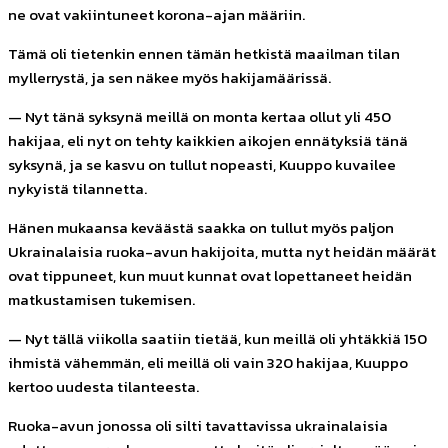
ne ovat vakiintuneet korona-ajan määriin.
Tämä oli tietenkin ennen tämän hetkistä maailman tilan
myllerrystä, ja sen näkee myös hakijamäärissä.
— Nyt tänä syksynä meillä on monta kertaa ollut yli 450
hakijaa, eli nyt on tehty kaikkien aikojen ennätyksiä tänä
syksynä, ja se kasvu on tullut nopeasti, Kuuppo kuvailee
nykyistä tilannetta.
Hänen mukaansa keväästä saakka on tullut myös paljon
Ukrainalaisia ruoka-avun hakijoita, mutta nyt heidän määrät
ovat tippuneet, kun muut kunnat ovat lopettaneet heidän
matkustamisen tukemisen.
— Nyt tällä viikolla saatiin tietää, kun meillä oli yhtäkkiä 150
ihmistä vähemmän, eli meillä oli vain 320 hakijaa, Kuuppo
kertoo uudesta tilanteesta.
Ruoka-avun jonossa oli silti tavattavissa ukrainalaisia