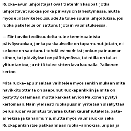
Ruoka-avun lahjoittajat ovat tietenkin kaupat, jotka
lahjoittavat ruokaa jonka päiväys on lähestymässä, mutta
myös elintarviketeollisuudelta tulee suuria lahjoituksia, jos
ruoka paketeille on sattunut jotain valmistuksessa.
— Elintarviketeollisuudelta tulee terminaaleista
päiväysruokaa, jonka pakkaukselle on tapahtunut jotain, eli
se kone on saattanut tehdä esimerkiksi jonkun painauman
siihen, tai päiväykset on päättymässä, tai niillä on tullut
ylituotantoa, ja niitä tulee sitten lava kaupalla, Palkonen
kertoo.
Mitä ruoka-apu sisältää vaihtelee myös senkin mukaan mitä
hävikkituotteita on saapunut Ruokapankkiin ja mitä on
pystytty ostamaan, mutta karkeat arvion Palkonen
pystyi
kertomaan. Näin yleisesti ruokapussiin yritetään sisällyttää
perus ruoanvalmistus tavaraa kuten kaurahiutaleita, pata-
aineksia ja kananmunia, mutta myös valmisruokia sekä
Ruokapankin itse pakkaamiaan ruoka-annoksia, leipää ja