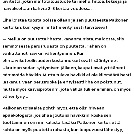
levitettä, jokin maitotaloustuote tai mehu, hilloa, keksejä ja
harvakseltaan kahvia 2-3 kertaa vuodessa.
Liha loistaa tuosta poissa ollaan ja sen puutteesta Palkonen
kertoikin, kun kysyin mitä he erityisesti tarvitsevat.
— Meillä on puutetta lihasta, kananmunista, maidosta, siis
semmoisesta perusruuasta on puutetta. Tähän on
vaikuttanut hävikin vähentyminen. Kun
elintarviketeollisuuden kustannukset ovat lisääntyneet
Ukrainan sodan syttymisen jälkeen, kaupat ovat yrittäneet
minimoida hävikin. Mutta tuleva hävikki ei ole kilomääräisesti
laskenut, vaan perusruoka ja erityisesti liha on poistunut,
mutta myös kasvisproteiini, jota välillä tuli enemmän, on myös
vähentynyt.
Palkonen
toisaalta pohtii myös, että olisi hirveän
epäekologista, jos lihaa joutuisi hävikkiin, koska sen
tuottaminen on niin kallista. Lisäksi Palkonen kertoi, että
kohta on myös puutetta rahasta, kun loppuvuosi lähestyy,