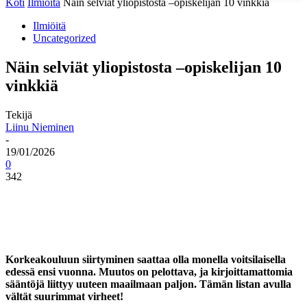
Koti
Ilmiöitä
Näin selviät yliopistosta –opiskelijan 10 vinkkiä
Ilmiöitä
Uncategorized
Näin selviät yliopistosta –opiskelijan 10
vinkkiä
Tekijä
Liinu Nieminen
-
19/01/2026
0
342
Korkeakouluun siirtyminen saattaa olla monella voitsilaisella
edessä ensi vuonna. Muutos on pelottava, ja kirjoittamattomia
sääntöjä liittyy uuteen maailmaan paljon. Tämän listan avulla
vältät suurimmat virheet!