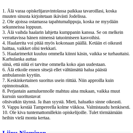
1. Älä varaa opiskelijaravintolassa paikkaa tavaroillasi, koska
muuten sinusta kirjoitetaan ikävästi Jodelissa.
2. Ole ajoissa ostamassa tapahtumalippuja, koska ne myydään
sekunneissa loppuun.
3. Älä vaihda haalarin lahjetta kumppanin kanssa. Se on melkein
verrattavissa hänen nimensä tatuoimiseen kasvoihisi.
4. Haalareita voi pitää myös kokonaan päällä. Ketään ei oikeasti
haittaa, vaikket olisi teekkari.
5. Haalarimerkit kuuluu ommella kiinni käsin, vaikka se turhauttaisi.
Karhulanka auttaa
siinä, että niitä ei tarvitse ommella koko ajan uudestaan.
6. Älä etkoile ennen sitsejä ellet välttämättä halua päästä
ambulanssin kyytiin.
7. Keskinkertainen suoritus usein riittää. Niin approilla kuin
opinnoissakin.
8. Perjantain aamuluennolle mahtuu aina mukaan, vaikka muut
kurssin suoritustavat
olisivatkin täynnä. Ja ihan syystä. Mieti, haluatko sinne oikeasti.
9. Vappu kestää Tampereella kolme viikkoa. Valmistaudu henkisesti.
10. Ole kiva tuntemattomillekin opiskelijoille. Tulet törmäämään
heihin vielä monta kertaa.
Liinu Nieminen