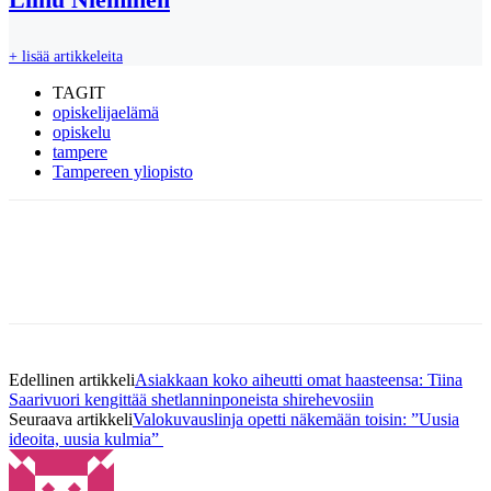
+ lisää artikkeleita
TAGIT
opiskelijaelämä
opiskelu
tampere
Tampereen yliopisto
Edellinen artikkeli
Asiakkaan koko aiheutti omat haasteensa: Tiina
Saarivuori kengittää shetlanninponeista shirehevosiin
Seuraava artikkeli
Valokuvauslinja opetti näkemään toisin: ”Uusia
ideoita, uusia kulmia”