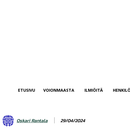
salasanasi
Unohditko salasanasi? Hae apua
Salasanan palautus
Palauta salasanasi
sähköpostisi
Salasana lähetetään sinulla sähköpostitse.
ETUSIVU
VOIONMAASTA
ILMIÖITÄ
HENKILÖ
29/04/2024
Oskari Rantala