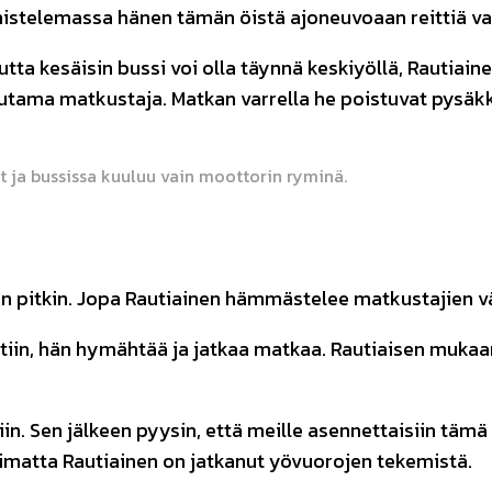
lmistelemassa hänen tämän öistä ajoneuvoaan reittiä va
 mutta kesäisin bussi voi olla täynnä keskiyöllä, Rautia
uutama matkustaja. Matkan varrella he poistuvat pysäkki 
 ja bussissa kuuluu vain moottorin ryminä.
ään pitkin. Jopa Rautiainen hämmästelee matkustajien v
iin, hän hymähtää ja jatkaa matkaa. Rautiaisen mukaan y
. Sen jälkeen pyysin, että meille asennettaisiin tämä tu
imatta Rautiainen on jatkanut yövuorojen tekemistä.