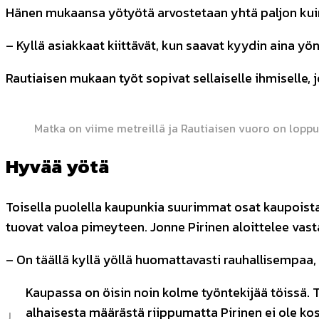
Hänen mukaansa yötyötä arvostetaan yhtä paljon kui
– Kyllä asiakkaat kiittävät, kun saavat kyydin aina y
Rautiaisen mukaan työt sopivat sellaiselle ihmiselle,
Matka on viime metreillä ja Rautiaisen vuoro on lopp
Hyvää yötä
Toisella puolella kaupunkia suurimmat osat kaupoist
tuovat valoa pimeyteen. Jonne Pirinen aloittelee vast
– On täällä kyllä yöllä huomattavasti rauhallisempaa,
Kaupassa on öisin noin kolme työntekijää töissä
alhaisesta määrästä riippumatta Pirinen ei ole k
J