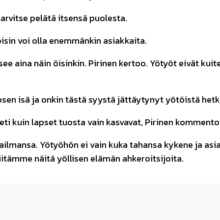
 tarvitse pelätä itsensä puolesta.
isin voi olla enemmänkin asiakkaita.
see aina näin öisinkin. Pirinen kertoo. Yötyöt eivät kui
en isä ja onkin tästä syystä jättäytynyt yötöistä hetk
ti kuin lapset tuosta vain kasvavat, Pirinen kommentoi
ilmansa. Yötyöhön ei vain kuka tahansa kykene ja asia
iitämme näitä yöllisen elämän ahkeroitsijoita.