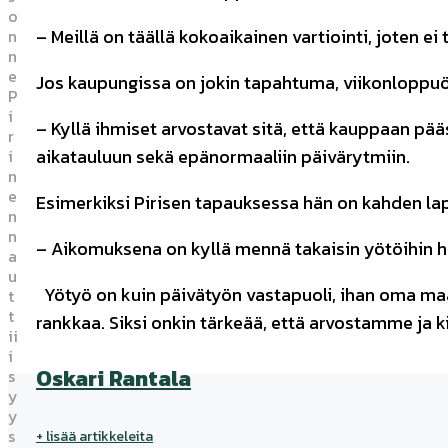
o
– Meillä on täällä kokoaikainen vartiointi, joten ei
n
n
e
Jos kaupungissa on jokin tapahtuma, viikonloppuö
P
i
– Kyllä ihmiset arvostavat sitä, että kauppaan pää
r
aikatauluun sekä epänormaaliin päivärytmiin.
i
n
e
Esimerkiksi Pirisen tapauksessa hän on kahden laps
n
n
– Aikomuksena on kyllä mennä takaisin yötöihin he
a
u
Yötyö on kuin päivätyön vastapuoli, ihan oma maa
t
t
rankkaa. Siksi onkin tärkeää, että arvostamme ja k
ii
i
Oskari Rantala
s
y
y
s
+ lisää artikkeleita