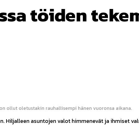
ssa töiden tekem
erest
WhatsApp
on ollut oletustakin rauhallisempi hänen vuoronsa aikana.
n. Hiljalleen asuntojen valot himmenevät ja ihmiset va