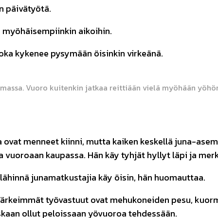
n päivätyötä.
ön myöhäisempiinkin aikoihin.
 joka kykenee pysymään öisinkin virkeänä.
umassa. Vuoro kuitenkin jatkaa reittiään vielä myöhään yöhö
a ovat menneet kiinni, mutta kaiken keskellä juna-ase
a vuoroaan kaupassa. Hän käy tyhjät hyllyt läpi ja mer
 lähinnä junamatkustajia käy öisin, hän huomauttaa.
. Tärkeimmät työvastuut ovat mehukoneiden pesu, kuor
oskaan ollut peloissaan yövuoroa tehdessään.