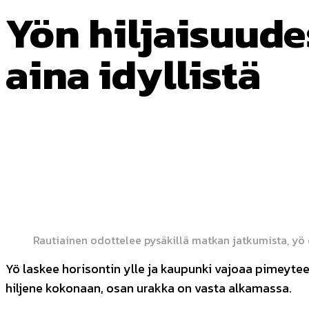
Yön hiljaisuude
aina idyllistä
JAA
Facebook
Twitter
Pint
Rautiainen odottelee pysäkillä matkan jatkumista, yö 
Yö laskee horisontin ylle ja kaupunki vajoaa pimeytee
hiljene kokonaan, osan urakka on vasta alkamassa.