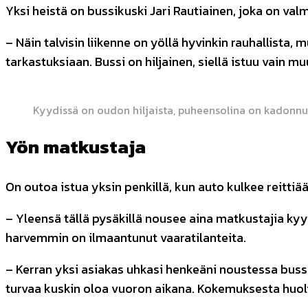
Yksi heistä on bussikuski Jari Rautiainen, joka on va
– Näin talvisin liikenne on yöllä hyvinkin rauhallista,
tarkastuksiaan. Bussi on hiljainen, siellä istuu vain m
Kyydissä on oudon hiljaista, puheensolina on kadonnut
Yön matkustaja
On outoa istua yksin penkillä, kun auto kulkee reitti
– Yleensä tällä pysäkillä nousee aina matkustajia kyyt
harvemmin on ilmaantunut vaaratilanteita.
– Kerran yksi asiakas uhkasi henkeäni noustessa bussiin
turvaa kuskin oloa vuoron aikana. Kokemuksesta huol