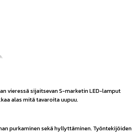
n.
man vieressä sijaitsevan S-marketin LED-lamput
kkaa alas mitä tavaroita uupuu.
man purkaminen sekä hyllyttäminen. Työntekijöiden