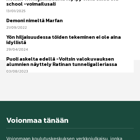
school -voimailusali
13/01/2025
Demoni nimeltä Marfan
21/09/2022
Yön hiljaisuudessa töiden tekeminen ei ole aina
idyllistä
29/04/2024
Puoli askelta edellä -Voitsin valokuvauksen
alumnien näyttely Ratinan tunneligalleriassa
03/08/2023
Voionmaa tänään
Voionmaan koulutu­skeskuksen verkkojulkaisu, jonka