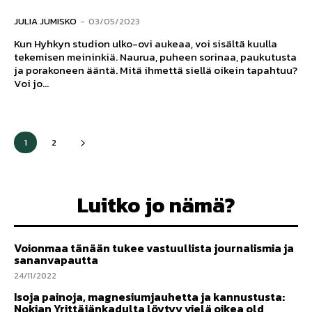
JULIA JUMISKO
-
03/05/2023
Kun Hyhkyn studion ulko-ovi aukeaa, voi sisältä kuulla
tekemisen meininkiä. Naurua, puheen sorinaa, paukutusta
ja porakoneen ääntä. Mitä ihmettä siellä oikein tapahtuu?
Voi jo...
1
2
Luitko jo nämä?
Voionmaa tänään tukee vastuullista journalismia ja
sananvapautta
24/11/2022
Isoja painoja, magnesiumjauhetta ja kannustusta:
Nokian Yrittäjänkadulta löytyy vielä oikea old