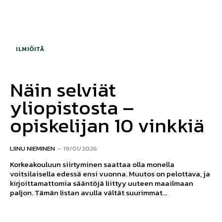
ILMIÖITÄ
Näin selviät
yliopistosta –
opiskelijan 10 vinkkiä
LIINU NIEMINEN
-
19/01/2026
Korkeakouluun siirtyminen saattaa olla monella
voitsilaisella edessä ensi vuonna. Muutos on pelottava, ja
kirjoittamattomia sääntöjä liittyy uuteen maailmaan
paljon. Tämän listan avulla vältät suurimmat...