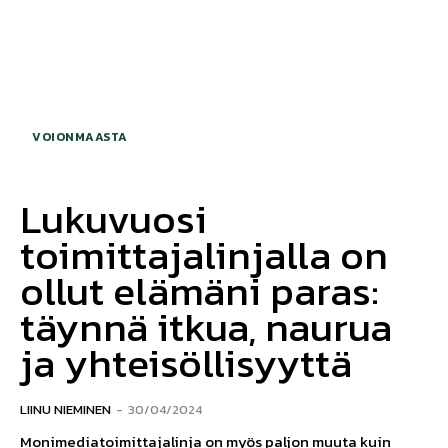
VOIONMAASTA
Lukuvuosi
toimittajalinjalla on
ollut elämäni paras:
täynnä itkua, naurua
ja yhteisöllisyyttä
LIINU NIEMINEN
-
30/04/2024
Monimediatoimittajalinja on myös paljon muuta kuin