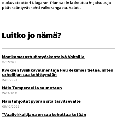
elokuvateatteri Niagaran. Pian saliin laskeutuu hiljaisuus ja
päät kääntyvät kohti valkokangasta. Valot...
Luitko jo nämä?
Monikamerastudio­työskentelyä Voitsilla
11/11/2021
Ilveksen fysiikkavalmentaja Heli Rekimies tietää, miten
urheilijan saa kehittymään
15/11/2024
Näin Tampereella saunotaan
15/12/2021
Näin lahjoitat pyörän sitä tarvitsevalle
05/10/2022
“Vaalivirkailijana en saa kehottaa ketään