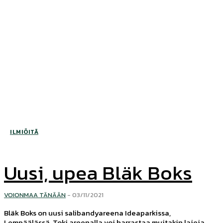
ILMIÖITÄ
Uusi, upea Bläk Boks
VOIONMAA TÄNÄÄN
-
03/11/2021
Bläk Boks on uusi salibandyareena Ideaparkissa,
Lempäälässä. Toki areenalla voi harrastaa muitakin lajeja,