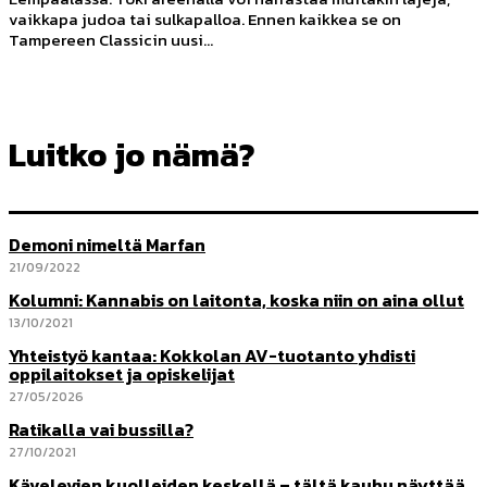
vaikkapa judoa tai sulkapalloa. Ennen kaikkea se on
Tampereen Classicin uusi...
Luitko jo nämä?
Demoni nimeltä Marfan
21/09/2022
Kolumni: Kannabis on laitonta, koska niin on aina ollut
13/10/2021
Yhteistyö kantaa: Kokkolan AV-tuotanto yhdisti
oppilaitokset ja opiskelijat
27/05/2026
Ratikalla vai bussilla?
27/10/2021
Kävelevien kuolleiden keskellä – tältä kauhu näyttää