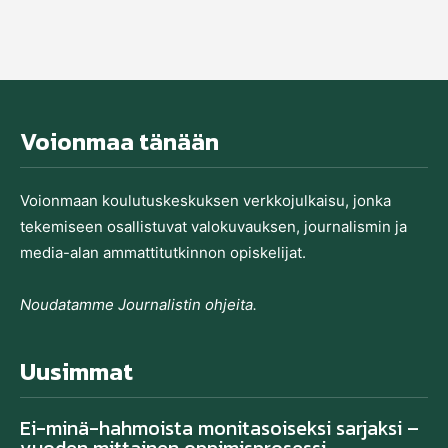
Voionmaa tänään
Voionmaan koulutu­skeskuksen verkkojulkaisu, jonka
tekemiseen osallistuvat valo­kuvauksen, journalismin ja
media-alan ammatti­tutkinnon opiskelijat.
Noudatamme Journalistin ohjeita.
Uusimmat
Ei-minä-hahmoista monitasoiseksi sarjaksi –