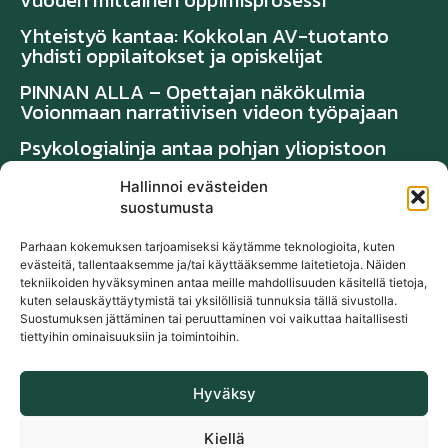
vuoden mittainen oppimisprosessi
Yhteistyö kantaa: Kokkolan AV-tuotanto
yhdisti oppilaitokset ja opiskelijat
PINNAN ALLA – Opettajan näkökulmia
Voionmaan narratiivisen videon työpajaan
Psykologialinja antaa pohjan yliopistoon
Hallinnoi evästeiden
Suosituimmat
suostumusta
Parhaan kokemuksen tarjoamiseksi käytämme teknologioita, kuten
TAMPERE – SUOMI – SANAKIRJA
evästeitä, tallentaaksemme ja/tai käyttääksemme laitetietoja. Näiden
tekniikoiden hyväksyminen antaa meille mahdollisuuden käsitellä tietoja,
Vanhan puuhuonekalun kunnostus — näillä
kuten selauskäyttäytymistä tai yksilöllisiä tunnuksia tällä sivustolla.
ohjeilla onnistut
Suostumuksen jättäminen tai peruuttaminen voi vaikuttaa haitallisesti
tiettyihin ominaisuuksiin ja toimintoihin.
Näin Tampereella saunotaan
Vuosi voitsilla
Hyväksy
Kiellä