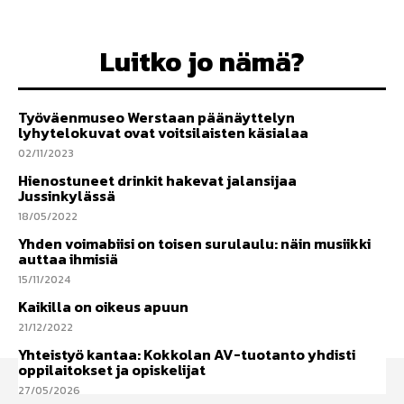
Luitko jo nämä?
Työväenmuseo Werstaan päänäyttelyn
lyhytelokuvat ovat voitsilaisten käsialaa
02/11/2023
Hienostuneet drinkit hakevat jalansijaa
Jussinkylässä
18/05/2022
Yhden voimabiisi on toisen surulaulu: näin musiikki
auttaa ihmisiä
15/11/2024
Kaikilla on oikeus apuun
21/12/2022
Yhteistyö kantaa: Kokkolan AV-tuotanto yhdisti
oppilaitokset ja opiskelijat
27/05/2026