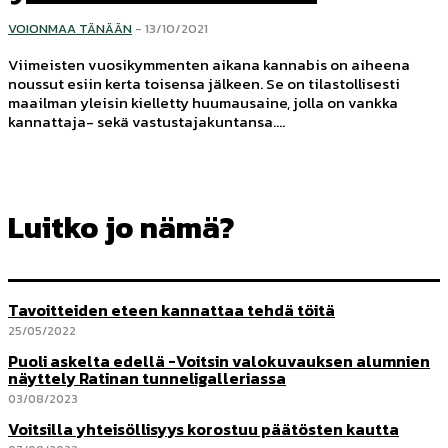
VOIONMAA TÄNÄÄN
-
13/10/2021
Viimeisten vuosikymmenten aikana kannabis on aiheena
noussut esiin kerta toisensa jälkeen. Se on tilastollisesti
maailman yleisin kielletty huumausaine, jolla on vankka
kannattaja- sekä vastustajakuntansa....
Luitko jo nämä?
Tavoitteiden eteen kannattaa tehdä töitä
25/05/2022
Puoli askelta edellä -Voitsin valokuvauksen alumnien
näyttely Ratinan tunneligalleriassa
03/08/2023
Voitsilla yhteisöllisyys korostuu päätösten kautta