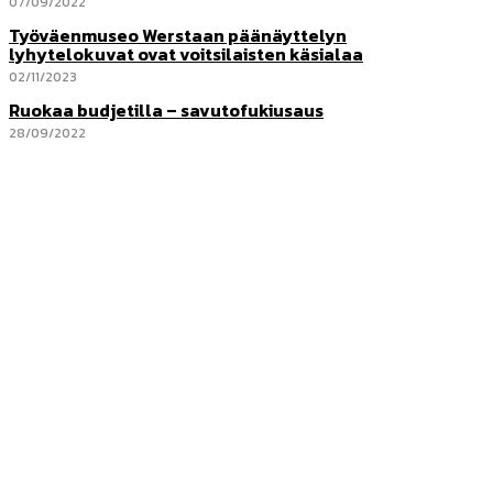
07/09/2022
Työväenmuseo Werstaan päänäyttelyn
lyhytelokuvat ovat voitsilaisten käsialaa
02/11/2023
Ruokaa budjetilla – savutofukiusaus
28/09/2022
Voionmaa tänään
Voionmaan koulutu­skeskuksen verkkojulkaisu, jonka tekemiseen
osallistuvat valo­kuvauksen, journalismin ja media-alan ammatti­
tutkinnon opiskelijat.