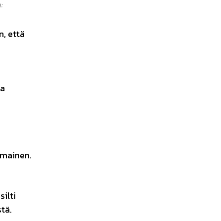
:
, että
ja
lmainen.
ilti
tä.