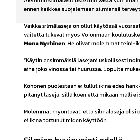
Aiemmin silmälasit ostettiin vasta kun ilman 
ennen kaikkea suojelemaan silmiensä terveyt
Vaikka silmälaseja on ollut käytössä vuosisat
väitettä tukevat myös Voionmaan koulutusk
Mona Nyrhinen
. He olivat molemmat teini-ik
“Käytin ensimmäisiä lasejani uskollisesti noin 
aina joko vinossa tai huurussa. Lopulta muka
Kohonen puolestaan ei tullut ikinä edes hankkin
pitänyt laseja, sillä koen että mikään malli e
Molemmat myöntävät, että silmälaseja olisi 
ei ikinä tottunut niiden käyttöön.
Silmien hyvinvointi edellä