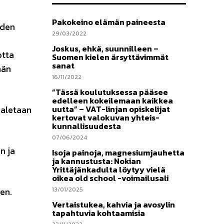
Pakokeino elämän paineesta
iden
29/03/2022
Joskus, ehkä, suunnilleen –
otta
Suomen kielen ärsyttävimmät
sanat
nän
16/11/2022
”Tässä koulutuksessa pääsee
edelleen kokeilemaan kaikkea
 aletaan
uutta” – VAT-linjan opiskelijat
kertovat valokuvan yhteis-
kunnallisuudesta
07/06/2024
n ja
Isoja painoja, magnesiumjauhetta
ja kannustusta: Nokian
Yrittäjänkadulta löytyy vielä
oikea old school -voimailusali
ten.
13/01/2025
Vertaistukea, kahvia ja avosylin
tapahtuvia kohtaamisia