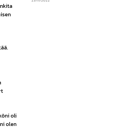
23/11/2022
nkita
nisen
tää.
n
yt
öni oli
ni olen