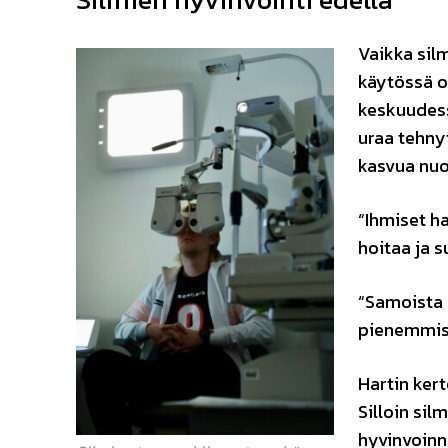
Vaikka silm
käytössä o
keskuudess
uraa tehny
kasvua nuo
“Ihmiset h
hoitaa ja s
“Samoista 
pienemmist
Hartin kert
Silloin sil
hyvinvoinn