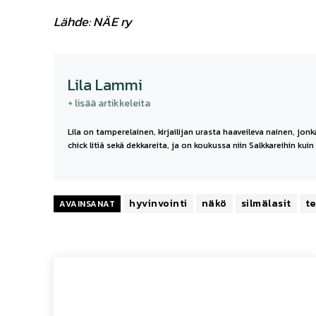
Lähde: NÄE ry
Lila Lammi
+ lisää artikkeleita
Lila on tamperelainen, kirjailijan urasta haaveileva nainen, jo
chick litiä sekä dekkareita, ja on koukussa niin Salkkareihin kui
hyvinvointi
näkö
silmälasit
te
AVAINSANAT