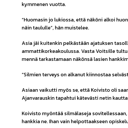
kymmenen vuotta.
“Huomasin jo lukiossa, että näköni alkoi huo
näin taululle”, hän muistelee.
Asia jäi kuitenkin pelkästään ajatuksen taso
ammattikorkeakoulussa. Vasta Voitsille tultu
mennä tarkastamaan näkönsä lasien hankkimi
“Silmien terveys on alkanut kiinnostaa selv
Asiaan vaikutti myös se, että Koivisto oli s
Ajanvarauskin tapahtui kätevästi netin kautta
Koivisto myöntää silmälaseja sovitellessaan, e
hankkia ne. Ihan vain helpottaakseen opiskel