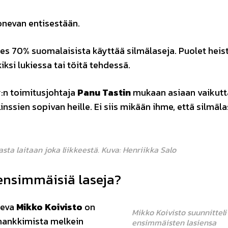
nevan entisestään.
ähes 70% suomalaisista käyttää silmälaseja. Puolet heis
kiksi lukiessa tai töitä tehdessä.
:n toimitusjohtaja
Panu Tastin
mukaan asiaan vaikutt
nssien sopivan heille. Ei siis mikään ihme, että silmäla
sta laitaan joka liikkeestä. Kuva: Henriikka Salo
 ensimmäisiä laseja?
leva
Mikko Koivisto
on
Mikko Koivisto suunnitteli
hankkimista melkein
ensimmäisten lasiensa