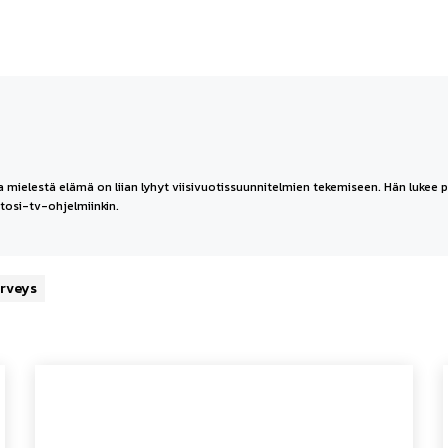
nka mielestä elämä on liian lyhyt viisivuotissuunnitelmien tekemiseen. Hän lukee 
n tosi-tv-ohjelmiinkin.
rveys