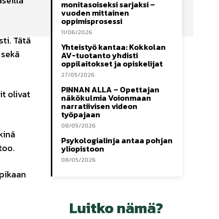
seilla
monitasoiseksi sarjaksi –
vuoden mittainen
oppimisprosessi
11/06/2026
ti. Tätä
Yhteistyö kantaa: Kokkolan
sekä
AV-tuotanto yhdisti
oppilaitokset ja opiskelijat
27/05/2026
PINNAN ALLA – Opettajan
t olivat
näkökulmia Voionmaan
narratiivisen videon
työpajaan
08/05/2026
kinä
Psykologialinja antaa pohjan
too.
yliopistoon
08/05/2026
mpikaan
Luitko nämä?