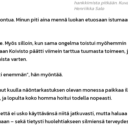
hankkimista pitkään. Kuva
Henriikka Salo
nontua. Minun piti aina mennä luokan etuosaan istumaan
lle. Myös silloin, kun sama ongelma toistui myöhemmin
aan Koivisto päätti viimein tarttua tuumasta toimeen, 
sta varten.
ästi enemmän”, hän myöntää.
aanut kuulla näöntarkastuksen olevan monessa paikkaa i
, ja lopulta koko homma hoitui todella nopeasti.
ttä ei usko käyttävänsä niitä jatkuvasti, mutta haluaa s
uaan – sekä tietysti huolehtiakseen silmiensä terveydes