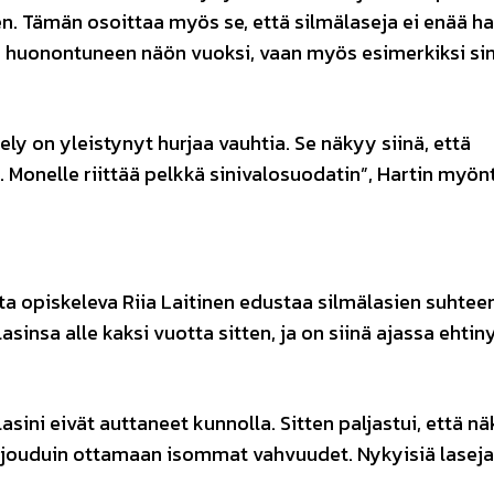
en. Tämän osoittaa myös se, että silmälaseja ei enää ha
 huonontuneen näön vuoksi, vaan myös esimerkiksi si
ly on yleistynyt hurjaa vauhtia. Se näkyy siinä, että
Monelle riittää pelkkä sinivalosuodatin”, Hartin myön
 opiskeleva Riia Laitinen edustaa silmälasien suhtee
nsa alle kaksi vuotta sitten, ja on siinä ajassa ehtin
ini eivät auttaneet kunnolla. Sitten paljastui, että näk
a jouduin ottamaan isommat vahvuudet. Nykyisiä laseja