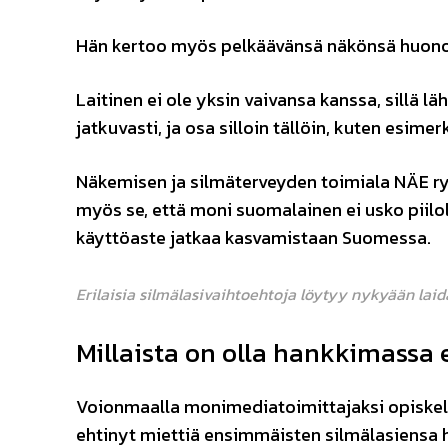
Hän kertoo myös pelkäävänsä näkönsä huono
Laitinen ei ole yksin vaivansa kanssa, sillä l
jatkuvasti, ja osa silloin tällöin, kuten esimer
Näkemisen ja silmäterveyden toimiala NÄE ry
myös se, että moni suomalainen ei usko piiloli
käyttöaste jatkaa kasvamistaan Suomessa.
Erilaisia silmälasivaihtoehtoja löytyy nykyään laida
Millaista on olla hankkimassa
Voionmaalla monimediatoimittajaksi opiske
ehtinyt miettiä ensimmäisten silmälasiensa 