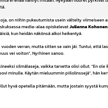
niitä ei enää nähnyt mitään. Nykyään nuoret pyrkivät la
tä.
oja, on niihin pukeutumista usein vältelty viimeiseen as
eskuksessa media-alaa opiskelevat
Julianna Kohonen
äisiä, kun heidän näkönsä alkoi heikentyä.
vuoden verran, mutta sitten se vain jäi. Tuntui, että lasi
vuus vei voiton”, Nyrhinen sanoo.
eeksi silmälaseja, vaikka tarvetta olisi ollut. “En ole i
i sovi minulle. Käytän mieluummin piilolinssejä”, hän ker
ollut hyvä opetella pitämään, mutta jostain syystä ku