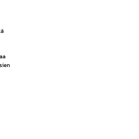
tä
aa
sien