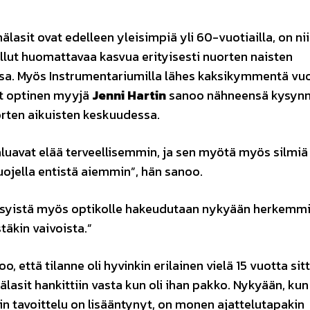
älasit ovat edelleen yleisimpiä yli 60-vuotiailla, on ni
llut huomattavaa kasvua erityisesti nuorten naisten
a. Myös Instrumentariumilla lähes kaksikymmentä vu
t optinen myyjä
Jenni Hartin
sanoo nähneensä kysyn
rten aikuisten keskuudessa.
aluavat elää terveellisemmin, ja sen myötä myös silmiä
uojella entistä aiemmin”, hän sanoo.
syistä myös optikolle hakeudutaan nykyään herkemmi
äkin vaivoista.”
oo, että tilanne oli hyvinkin erilainen vielä 15 vuotta sit
mälasit hankittiin vasta kun oli ihan pakko. Nykyään, kun
in tavoittelu on lisääntynyt, on monen ajattelutapakin