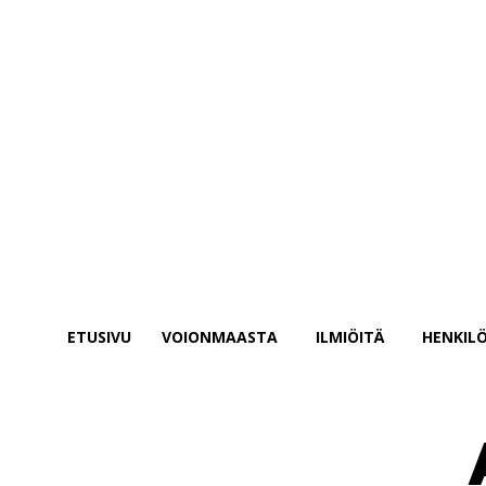
salasanasi
Unohditko salasanasi? Hae apua
Salasanan palautus
Palauta salasanasi
sähköpostisi
Salasana lähetetään sinulla sähköpostitse.
ETUSIVU
VOIONMAASTA
ILMIÖITÄ
HENKILÖ