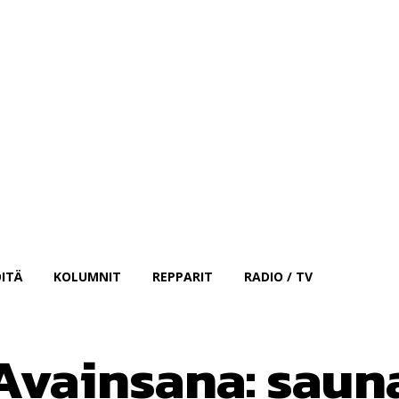
Kirjaudu sisään
ITÄ
KOLUMNIT
REPPARIT
RADIO / TV
Avainsana:
saun