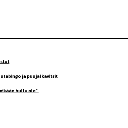
stut
utabingo ja puujalkavitsit
 mikään hullu ole”