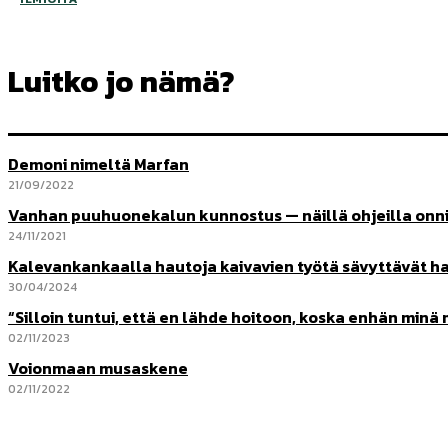
Luitko jo nämä?
Demoni nimeltä Marfan
21/09/2022
Vanhan puuhuonekalun kunnostus — näillä ohjeilla onni
24/11/2021
Kalevankankaalla hautoja kaivavien työtä sävyttävät ha
30/04/2024
“Silloin tuntui, että en lähde hoitoon, koska enhän minä
02/11/2023
Voionmaan musaskene
02/11/2022