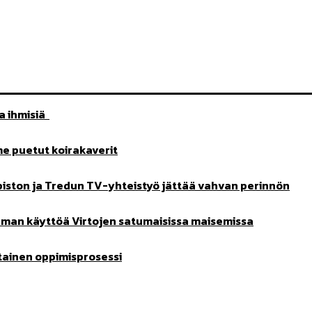
aa ihmisiä
me puetut koirakaverit
iston ja Tredun TV-yhteistyö jättää vahvan perinnön
aman käyttöä Virtojen satumaisissa maisemissa
tainen oppimisprosessi