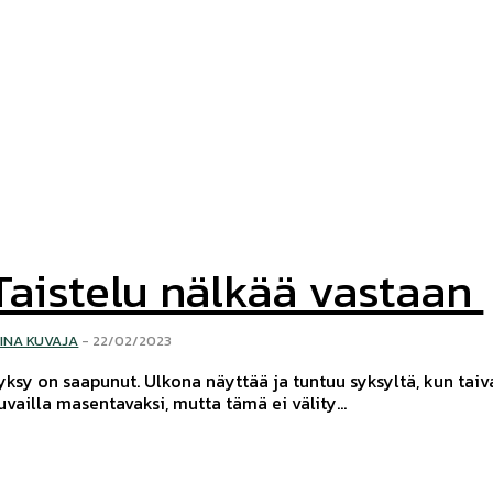
Taistelu nälkää vastaan
IINA KUVAJA
-
22/02/2023
yksy on saapunut. Ulkona näyttää ja tuntuu syksyltä, kun taiv
uvailla masentavaksi, mutta tämä ei välity...