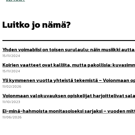
Luitko jo nämä?
Yhden voimabiisi on toisen surulaulu: näin musiikki autt
15/11/2024
Koirien vaatteet ovat kalliita, mutta pakollisia: kuvasim
15/11/2024
Yli kymmenen vuotta yhteistä tekemistä – Voionmaan op
11/02/2026
Voionmaan valokuvauksen opiskelijat harjoittelivat sal
11/10/2023
Ei-minä-hahmoista monitasoiseksi sarjaksi – vuoden mit
11/06/2026