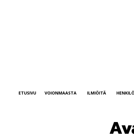
salasanasi
Unohditko salasanasi? Hae apua
Salasanan palautus
Palauta salasanasi
sähköpostisi
Salasana lähetetään sinulla sähköpostitse.
ETUSIVU
VOIONMAASTA
ILMIÖITÄ
HENKILÖ
Av