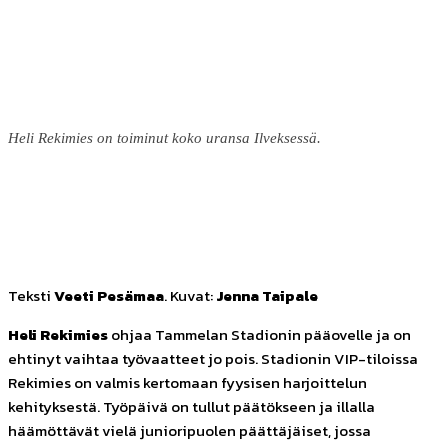
Heli Rekimies on toiminut koko uransa Ilveksessä.
Facebook
Twitter
Pinterest
WhatsApp
Teksti
Veeti Pesämaa
. Kuvat:
Jenna Taipale
Heli Rekimies
ohjaa Tammelan Stadionin pääovelle ja on
ehtinyt vaihtaa työvaatteet jo pois. Stadionin VIP-tiloissa
Rekimies on valmis kertomaan fyysisen harjoittelun
kehityksestä. Työpäivä on tullut päätökseen ja illalla
häämöttävät vielä junioripuolen päättäjäiset, jossa