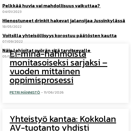
Pelkkää huvia vai mahdollisuus vaikuttaa?
04/01/2023
Hienostuneet drinkit hakevat jalansijaa Jussinkylässä
18/05/2022
Voitsilla yhteisöllisyys korostuu päätösten kautta
07/09/2022
Näin lahjoitat pyörän sitä tarvitsevalle
Ei-minä-hahmoista
05/10/2022
monitasoiseksi sarjaksi –
vuoden mittainen
oppimisprosessi
PETRI MÄNNISTÖ
-
11/06/2026
Yhteistyö kantaa: Kokkolan
AV-tuotanto yhdisti