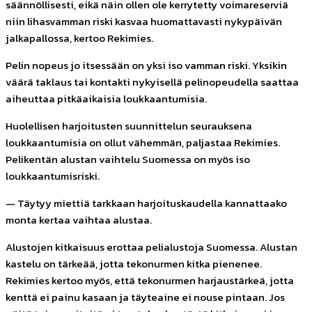
säännöllisesti, eikä näin ollen ole kerrytetty voimareserviä
niin lihasvamman riski kasvaa huomattavasti nykypäivän
jalkapallossa, kertoo Rekimies.
Pelin nopeus jo itsessään on yksi iso vamman riski. Yksikin
väärä taklaus tai kontakti nykyisellä pelinopeudella saattaa
aiheuttaa pitkäaikaisia loukkaantumisia.
Huolellisen harjoitusten suunnittelun seurauksena
loukkaantumisia on ollut vähemmän, paljastaa Rekimies.
Pelikentän alustan vaihtelu Suomessa on myös iso
loukkaantumisriski.
— Täytyy miettiä tarkkaan harjoituskaudella kannattaako
monta kertaa vaihtaa alustaa.
Alustojen kitkaisuus erottaa pelialustoja Suomessa. Alustan
kastelu on tärkeää, jotta tekonurmen kitka pienenee.
Rekimies kertoo myös, että tekonurmen harjaustärkeä, jotta
kenttä ei painu kasaan ja täyteaine ei nouse pintaan. Jos