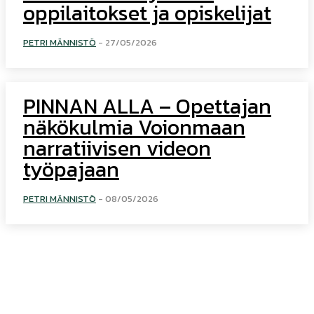
oppilaitokset ja opiskelijat
PETRI MÄNNISTÖ
-
27/05/2026
PINNAN ALLA – Opettajan
näkökulmia Voionmaan
narratiivisen videon
työpajaan
PETRI MÄNNISTÖ
-
08/05/2026
Voionmaa tänään
Voionmaan koulutu­skeskuksen verkkojulkaisu, jonka tekemiseen