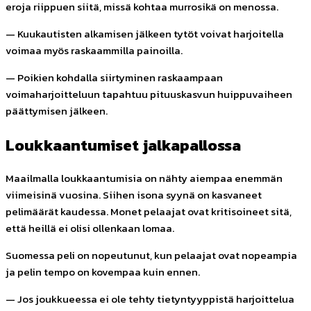
eroja riippuen siitä, missä kohtaa murrosikä on menossa.
— Kuukautisten alkamisen jälkeen tytöt voivat harjoitella
voimaa myös raskaammilla painoilla.
— Poikien kohdalla siirtyminen raskaampaan
voimaharjoitteluun tapahtuu pituuskasvun huippuvaiheen
päättymisen jälkeen.
Loukkaantumiset jalkapallossa
Maailmalla loukkaantumisia on nähty aiempaa enemmän
viimeisinä vuosina. Siihen isona syynä on kasvaneet
pelimäärät kaudessa. Monet pelaajat ovat kritisoineet sitä,
että heillä ei olisi ollenkaan lomaa.
Suomessa peli on nopeutunut, kun pelaajat ovat nopeampia
ja pelin tempo on kovempaa kuin ennen.
— Jos joukkueessa ei ole tehty tietyntyyppistä harjoittelua