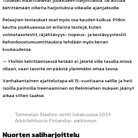
Tulokset määrittelevät joukkueen harjoittelua. Se auttaa
kehittämään oikeita harjoituksia oikealle ajanjaksolle.
Pelaajien testaukset ovat myös osa kauden kulkua. Pitkin
kautta joukkueessa on erilaisia testejä, kuten
voimatasotestit, räjähtävyys- nopeus- ja kestävyystestit.
Kehonkoostumusmittauksia tehdään myös kerran
kuukaudessa.
— Yksilön kehittämisessä ketään ei jätetä sille tasolla missä
ollaan, vaan tavoite on päästä ylemmäksi omaa tasoa.
Vanhakantainen ajattelutapa eli 15-vuotiaana salille ja heti
isoilla painoilla treenaaminen on Rekimiehen mukaan jäänyt
aikaa sitten taakse.
Tammelan Stadion voitti lokakuussa 2024
Arkkitehtuurin Finlandia- palkinnon
Nuorten saliharjoittelu