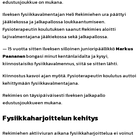
edustusjoukkue on mukana.
Ilveksen fysiikkavalmentajan Heli Rekimiehen ura päättyi
jääkiekossa ja jalkapallossa loukkaantumiseen.
Fysioterapeutin koulutuksen saanut Rekimies aloitti
lajivalmentajana jääkiekossa sekä jalkapallossa.
— 15 vuotta sitten Ilveksen silloinen junioripäällikkö
Markus
Paananen
bongasi minut kentänlaidalta ja kysyi,
kiinnostaisiko fysiikkavalmennus, siitä se sitten lähti.
Kiinnostus kasvoi ajan myötä. Fysioterapeutin koulutus auttoi
kehittymään fysiikkavalmentajana.
Rekimies on täysipäiväisesti Ilveksen jalkapallo
edustusjoukkueen mukana.
Fysiikkaharjoittelun kehitys
Rekimiehen aktiiviuran aikana fysiikkaharjoittelua ei voinut