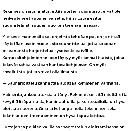
Rekimies on sitä mieltä, että nuorten voimatasot eivät ole
heikentyneet vuosien varrella. Hän nostaa esille
suunnitelmallisuuden nuorten treenaamisessa.
Yleisesti maailmalla saliohjelmia tehdään paljon ja niissä
käytetään usein huolellista suunnittelua, jotta saadaan
oikeanlaista harjoittelua kyseiselle päivälle.
Kuntosaliohjelmien tekoon löytyy myös ammattilaisia, jotka
tekevät rahaa vastaan kuntosaliohjelman. On myös
sovelluksia, jotka voivat olla ilmaisia.
— Saliharjoittelu kannattaa aloittaa kymmenen vanhana.
Valmentajankoulutuksia pitänyt Rekimies on sitä mieltä, että
kevyillä lisäpainoilla, kuminauhoilla ja kuntopallolla on hyvä
aloittaa nuorena. Omalla kehonpainolla tekeminen sekä
tekniikoiden treenaaminen on hyvä tapa aloittaa.
Tyttöjen ja poikien välillä saliharjoittelun aloittamisessa on