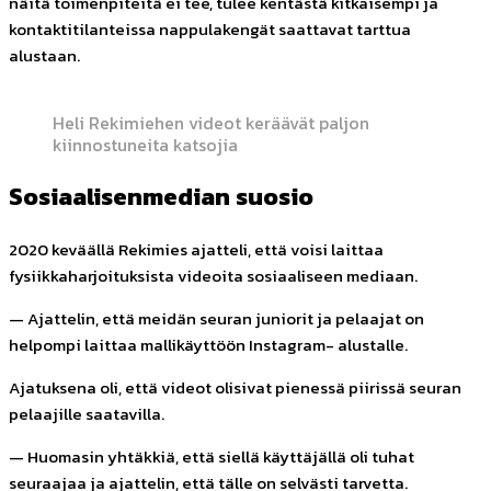
näitä toimenpiteitä ei tee, tulee kentästä kitkaisempi ja
kontaktitilanteissa nappulakengät saattavat tarttua
alustaan.
Heli Rekimiehen videot keräävät paljon
kiinnostuneita katsojia
Sosiaalisenmedian suosio
2020 keväällä Rekimies ajatteli, että voisi laittaa
fysiikkaharjoituksista videoita sosiaaliseen mediaan.
— Ajattelin, että meidän seuran juniorit ja pelaajat on
helpompi laittaa mallikäyttöön Instagram- alustalle.
Ajatuksena oli, että videot olisivat pienessä piirissä seuran
pelaajille saatavilla.
— Huomasin yhtäkkiä, että siellä käyttäjällä oli tuhat
seuraajaa ja ajattelin, että tälle on selvästi tarvetta.