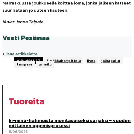
Marraskuussa joukkueella koittaa loma, jonka jälkeen katseet
suunnataan jo uuteen kauteen.
Kuvat: Jenna Taipale
Veeti Pesämaa
+ lisää artikkeleita
AVAINSANAT
Fysiikkaharjoittelu
Ilves
jalkapallo
tampere
urheilu
Tuoreita
Ei-minä-hahmoista monitasoiseksi sarjaksi – vuoden
mittainen oppimisprosessi
11/06/2026