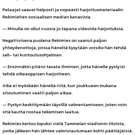
Pelaajat saavat helposti ja nopeasti harjoitusmateriaalin
Rekimiehen sosiaalisen median kanavista.
— Minulla on ollut vuosia jo tapana videoida harjoituksia.
Negatiivisena puolena Rekimies on saanut paljon
yhteydenottoja, joissa häneltä kysytään voisiko hän tehdä
sali- tai kuntoutusohjelman.
— Ensinnäkin pitäisi tavata ihminen, jotta hänelle pystyisi
tehdä oikeaoppisen harjoitteen.
Aika ei myöskään hänellä riitä, kun joukkueen mukana
sitoutuminen vaatii paljon aikaa.
— Pystyn keskittymään täysillä valmentamiseen, joten voin
sitä kautta nostaa tekemisen laatua.
Rekimies kertoo lopuksi vielä Tammelan stadionin tiloista,
jonka jälkeen hän lähtee valmistautumaan kohti päättäjäisiä.