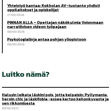
Yhteistyö kantaa: Kokkolan AV-tuotanto yhdisti
oppilaitokset ja opiskelijat
27/05/2026
PINNAN ALLA – Opettajan näkökulmia Voionmaan
narratiivisen videon työpajaan
08/05/2026
Psykologialinja antaa pohjan yliopistoon
08/05/2026
Luitko nämä?
Halusin leikata läskini pois, jotta kelpaisin: Pyllymania,
heroin chic ja läskifobia -essee kertoo kehonkuvasta ja
sen rikkomisesta
09/10/2023