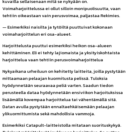
kuvailla sellaisenaan mitä se nykyään on.
Voimaharjoittelussa ei ollut silloin monipuolisuutta, vaan
tehtiin oikeastaan vain perusvoimaa, paljastaa Rekimies.
— Esimerkiksi naisilta ja tytöiltä puuttuivat kokonaan
voimaharjoittelun eri osa-alueet.
Harjoittelusta puuttui esimerkiksi heikon osa-alueen
kehittäminen. Eli ei tehty lajiomaista ja yksityiskohtaista
harjoittelua vaan tehtiin perusvoimaharjoittelua
Nykyaikana urheiluun on kehitetty laitteita, joilla pystytään
mittaamaan pelaajan kuormitusta pelissä. Tuloksia
hyödynnetään seuraavaa peliä varten. Saadun tiedon
perusteella dataa hyödynnetään ensiviikon harjoituksissa
lisäämällä kovempaa harjoittelua tai vähentämällä sitä.
Datan avulla pystytään ennaltaehkäisemään pelaajan
ylikuormittumista sekä mahdollisia vammoja.
Esimerkiksi Catapult-laitteistolla mitataan suorituskykyä.