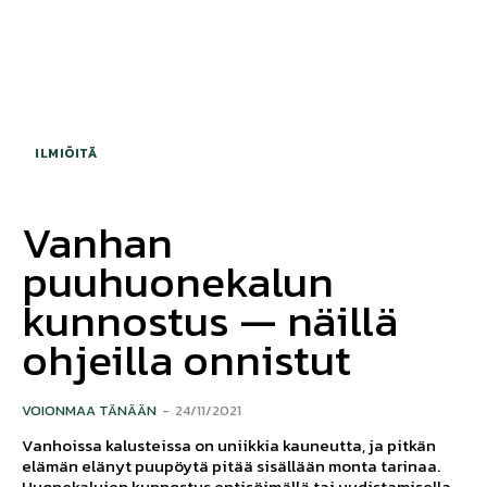
ILMIÖITÄ
Vanhan
puuhuonekalun
kunnostus — näillä
ohjeilla onnistut
VOIONMAA TÄNÄÄN
-
24/11/2021
Vanhoissa kalusteissa on uniikkia kauneutta, ja pitkän
elämän elänyt puupöytä pitää sisällään monta tarinaa.
Huonekalujen kunnostus entisöimällä tai uudistamisella