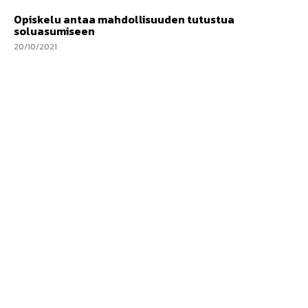
Opiskelu antaa mahdollisuuden tutustua
soluasumiseen
20/10/2021
Voionmaa tänään
Voionmaan koulutu­skeskuksen verkkojulkaisu, jonka
tekemiseen osallistuvat valo­kuvauksen, journalismin ja
media-alan ammatti­tutkinnon opiskelijat.
Noudatamme Journalistin ohjeita.