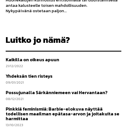
antaa kalusteelle toisen mahdollisuuden.
Nykypäivänä ostetaan paljon...
Luitko jo nämä?
Kaikilla on oikeus apuun
21/12/2022
Yhdeksän tien risteys
09/01/2021
Possujunalla Särkänniemeen vai Hervantaan?
08/12/2021
Pinkkiä feminismiä: Barbie-elokuva näyttää
todellisen maailman epätasa-arvon ja joitakuita se
harmittaa
13/10/2023