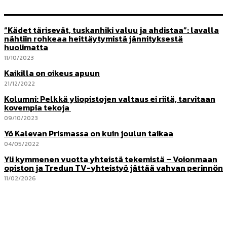
“Kädet tärisevät, tuskanhiki valuu ja ahdistaa”: lavalla
nähtiin rohkeaa heittäytymistä jännityksestä
huolimatta
11/10/2023
Kaikilla on oikeus apuun
21/12/2022
Kolumni: Pelkkä yliopistojen valtaus ei riitä, tarvitaan
kovempia tekoja
09/10/2023
Yö Kalevan Prismassa on kuin joulun taikaa
04/05/2022
Yli kymmenen vuotta yhteistä tekemistä – Voionmaan
opiston ja Tredun TV-yhteistyö jättää vahvan perinnön
11/02/2026