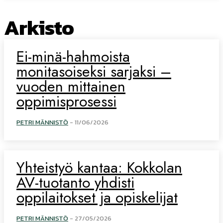
Arkisto
Ei-minä-hahmoista
monitasoiseksi sarjaksi –
vuoden mittainen
oppimisprosessi
PETRI MÄNNISTÖ
-
11/06/2026
Yhteistyö kantaa: Kokkolan
AV-tuotanto yhdisti
oppilaitokset ja opiskelijat
PETRI MÄNNISTÖ
-
27/05/2026