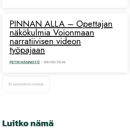
PINNAN ALLA – Opettajan
näkökulmia Voionmaan
narratiivisen videon
työpajaan
PETRI MÄNNISTÖ
-
08/05/2026
Ei näytettäviä viestejä
Luitko nämä