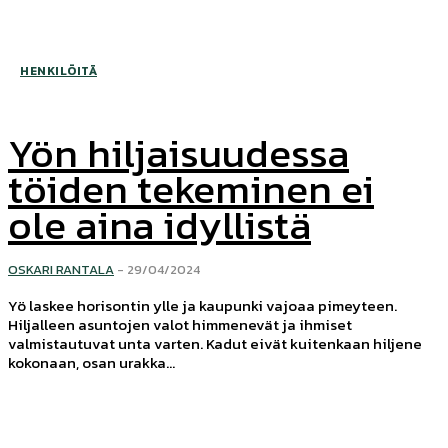
HENKILÖITÄ
Yön hiljaisuudessa
töiden tekeminen ei
ole aina idyllistä
OSKARI RANTALA
-
29/04/2024
Yö laskee horisontin ylle ja kaupunki vajoaa pimeyteen.
Hiljalleen asuntojen valot himmenevät ja ihmiset
valmistautuvat unta varten. Kadut eivät kuitenkaan hiljene
kokonaan, osan urakka...