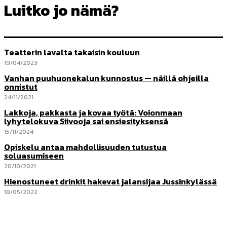
Luitko jo nämä?
Teatterin lavalta takaisin kouluun
19/04/2023
Vanhan puuhuonekalun kunnostus — näillä ohjeilla
onnistut
24/11/2021
Lakkoja, pakkasta ja kovaa työtä: Voionmaan
lyhytelokuva Siivooja sai ensiesityksensä
15/11/2024
Opiskelu antaa mahdollisuuden tutustua
soluasumiseen
20/10/2021
Hienostuneet drinkit hakevat jalansijaa Jussinkylässä
18/05/2022