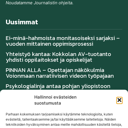
Noudatamme Journalistin ohjeita.
Uusimmat
Ei-minä-hahmoista monitasoiseksi sarjaksi –
vuoden mittainen oppimisprosessi
Yhteistyö kantaa: Kokkolan AV-tuotanto
yhdisti oppilaitokset ja opiskelijat
PINNAN ALLA – Opettajan näkökulmia
Voionmaan narratiivisen videon työpajaan
Psykologialinja antaa pohjan yliopistoon
Hallinnoi evästeiden
Suosituimmat
suostumusta
Parhaan kokemuksen tarjoamiseksi käytämme teknologioita, kuten
TAMPERE – SUOMI – SANAKIRJA
evästeitä, tallentaaksemme ja/tai käyttääksemme laitetietoja. Näiden
tekniikoiden hyväksyminen antaa meille mahdollisuuden käsitellä tietoja,