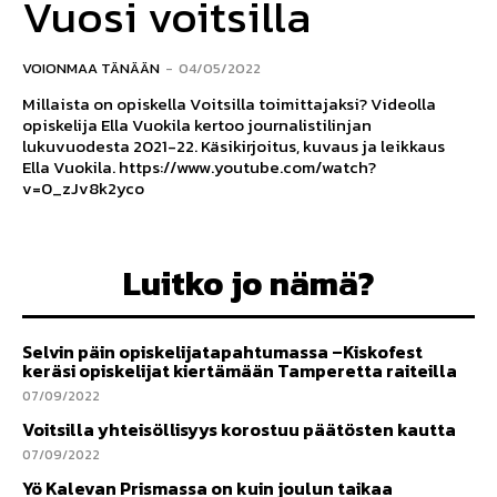
Vuosi voitsilla
VOIONMAA TÄNÄÄN
-
04/05/2022
Millaista on opiskella Voitsilla toimittajaksi? Videolla
opiskelija Ella Vuokila kertoo journalistilinjan
lukuvuodesta 2021-22. Käsikirjoitus, kuvaus ja leikkaus
Ella Vuokila. https://www.youtube.com/watch?
v=0_zJv8k2yco
Luitko jo nämä?
Selvin päin opiskelijatapahtumassa –Kiskofest
keräsi opiskelijat kiertämään Tamperetta raiteilla
07/09/2022
Voitsilla yhteisöllisyys korostuu päätösten kautta
07/09/2022
Yö Kalevan Prismassa on kuin joulun taikaa