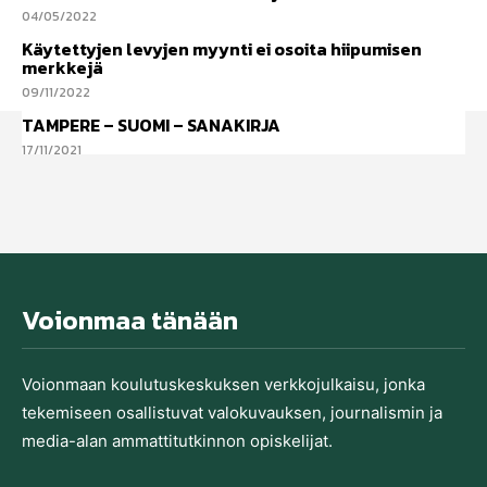
04/05/2022
Käytettyjen levyjen myynti ei osoita hiipumisen
merkkejä
09/11/2022
TAMPERE – SUOMI – SANAKIRJA
17/11/2021
Voionmaa tänään
Voionmaan koulutu­skeskuksen verkkojulkaisu, jonka
tekemiseen osallistuvat valo­kuvauksen, journalismin ja
media-alan ammatti­tutkinnon opiskelijat.