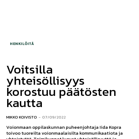
HENKILÖITÄ
Voitsilla
yhteisöllisyys
korostuu päätösten
kautta
MIKKO KOIVISTO
-
07/09/2022
Voionmaan oppilaskunnan puheenjohtaja Iida Kopra
toivoo tuoreilta voionmaalaisilta kommunikaatiota ja
yhteistyötä. Toimikunnat luovat yhteisöllisyyttä ja