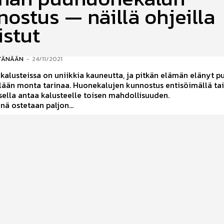
ostus — näillä ohjeilla
istut
TÄNÄÄN
-
24/11/2021
kalusteissa on uniikkia kauneutta, ja pitkän elämän elänyt 
llään monta tarinaa. Huonekalujen kunnostus entisöimällä ta
ella antaa kalusteelle toisen mahdollisuuden.
ä ostetaan paljon...