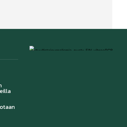
n
eilla
notaan