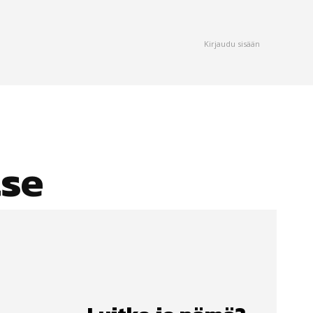
Kirjaudu sisään
tse