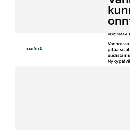
kunn
onn
VOIONMAA 
Vanhoissa 
pitää sisä
ILMIÖITÄ
uudistamis
Nykypäivän