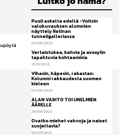
Luitko jo nämä?
Puoli askelta edellä -Voitsin
valokuvauksen alumnien
näyttely Ratinan
tunneligalleriassa
03/08/2023
puupöytä
i
Vertaistukea, kahvia ja avosylin
tapahtuvia kohtaamisia
23/11/2022
Vihasin, häpesin, rakastan:
Kolumni rakkaudesta suomen
kieleen
07/06/2024
ALAN VAIHTO TOI UNELMIEN
ÄÄRELLE
26/04/2023
Ovatko miehet vahvoja ja naiset
suojeltavia?
03/03/2022