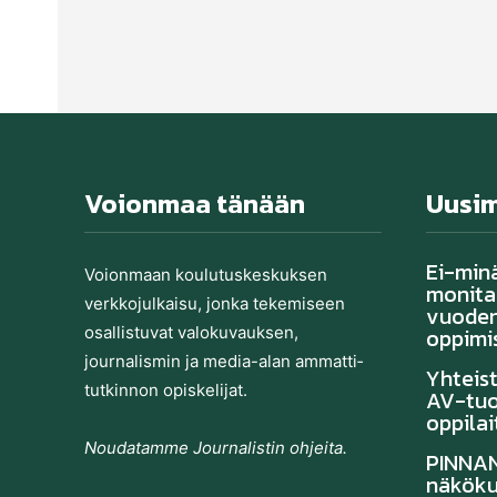
Voionmaa tänään
Uusi
Ei-min
Voionmaan koulutu­skeskuksen
monitas
verkkojulkaisu, jonka tekemiseen
vuoden
osallistuvat valo­kuvauksen,
oppimi
journalismin ja media-alan ammatti­
Yhteis
tutkinnon opiskelijat.
AV-tuo
oppilai
Noudatamme Journalistin ohjeita.
PINNAN
näköku