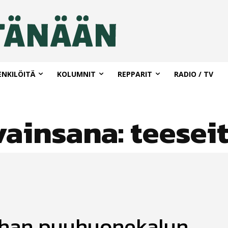
ENKILÖITÄ
KOLUMNIT
REPPARIT
RADIO / TV
vainsana:
teesei
han puuhuonekalun