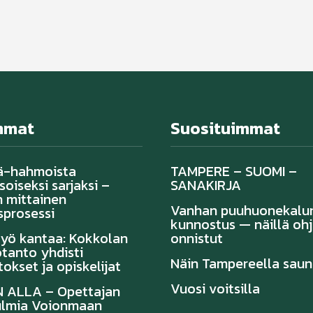
mmat
Suosituimmat
ä-hahmoista
TAMPERE – SUOMI –
oiseksi sarjaksi –
SANAKIRJA
 mittainen
Vanhan puuhuonekalu
sprosessi
kunnostus — näillä ohj
työ kantaa: Kokkolan
onnistut
tanto yhdisti
Näin Tampereella sau
tokset ja opiskelijat
Vuosi voitsilla
 ALLA – Opettajan
lmia Voionmaan