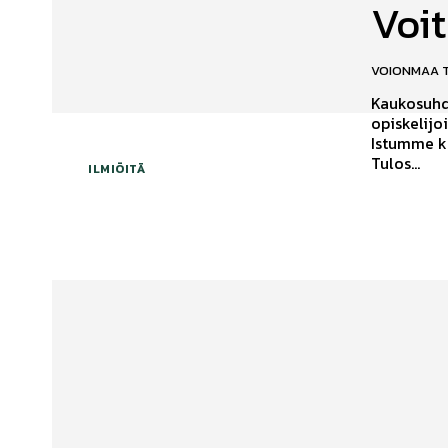
Voit
VOIONMAA 
Kaukosuhde
opiskelijo
Istumme k
Tulos...
ILMIÖITÄ