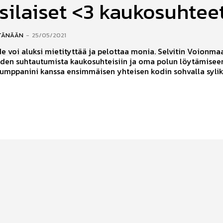
silaiset <3 kaukosuhtee
TÄNÄÄN
-
25/05/2021
 voi aluksi mietityttää ja pelottaa monia. Selvitin Voionma
iden suhtautumista kaukosuhteisiin ja oma polun löytämisee
umppanini kanssa ensimmäisen yhteisen kodin sohvalla sylik