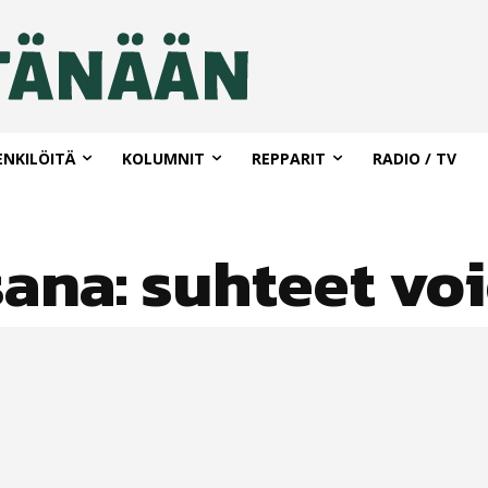
ENKILÖITÄ
KOLUMNIT
REPPARIT
RADIO / TV
sana:
suhteet vo