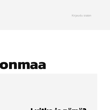
Kirjaudu sisään
ionmaa