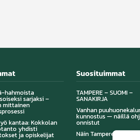
mmat
Suosituimmat
ä-hahmoista
TAMPERE – SUOMI –
oiseksi sarjaksi –
SANAKIRJA
 mittainen
Vanhan puuhuonekalu
sprosessi
kunnostus — näillä ohj
työ kantaa: Kokkolan
onnistut
tanto yhdisti
Näin Tampereella sau
tokset ja opiskelijat