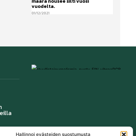
määrä nousee silti vuosi
vuodelta.
01/12/2021
n
eilla
notaan
Hallinnoi evästeiden suostumusta