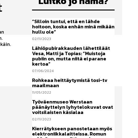
Luitko jo nämä?
t
“Silloin tuntui, että en lähde
hoitoon, koska enhän minä mikään
hullu ole”
an
n.
02/11/2023
käin.
Lähiöpubirakkauden lähettiläät
Vesa, Matti ja Topias: ”Muistoja
pubiin on, mutta niitä ei parane
kertoa”
07/06/2024
Rohkeaa heittäytymistä tosi-tv
maailmaan
11/05/2022
Työväenmuseo Werstaan
päänäyttelyn lyhytelokuvat ovat
voitsilaisten käsialaa
02/11/2023
Kierrätykseen panostetaan myös
elektroniikkalaitteissa. Romun