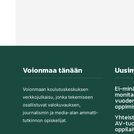
Voionmaa tänään
Uusi
Ei-min
Voionmaan koulutu­skeskuksen
monitas
verkkojulkaisu, jonka tekemiseen
vuoden
osallistuvat valo­kuvauksen,
oppimi
journalismin ja media-alan ammatti­
Yhteis
tutkinnon opiskelijat.
AV-tuo
oppilai