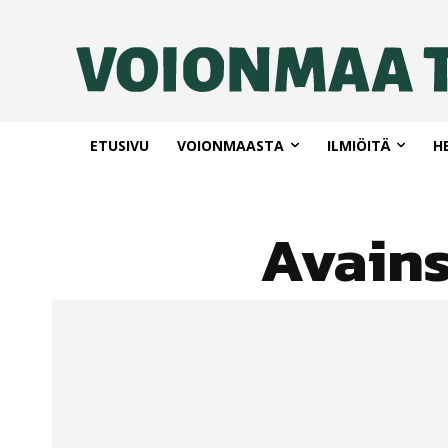
ETUSIVU
VOIONMAASTA
ILMIÖITÄ
H
Avain