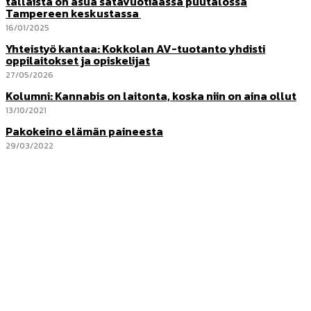
tällaista on asua satavuotiaassa puutalossa
Tampereen keskustassa
16/01/2025
Yhteistyö kantaa: Kokkolan AV-tuotanto yhdisti
oppilaitokset ja opiskelijat
27/05/2026
Kolumni: Kannabis on laitonta, koska niin on aina ollut
13/10/2021
Pakokeino elämän paineesta
29/03/2022
Voionmaa tänään