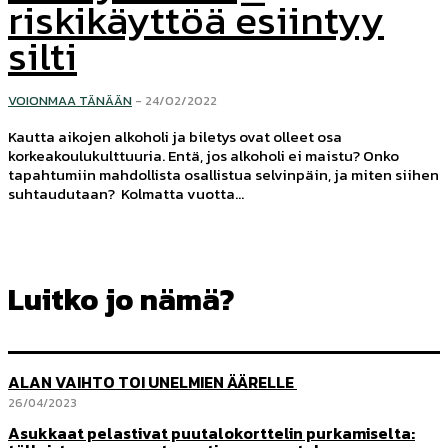
riskikäyttöä esiintyy
silti
VOIONMAA TÄNÄÄN
-
24/02/2022
Kautta aikojen alkoholi ja biletys ovat olleet osa
korkeakoulukulttuuria. Entä, jos alkoholi ei maistu? Onko
tapahtumiin mahdollista osallistua selvinpäin, ja miten siihen
suhtaudutaan? Kolmatta vuotta...
Luitko jo nämä?
ALAN VAIHTO TOI UNELMIEN ÄÄRELLE
26/04/2023
Asukkaat pelastivat puutalokorttelin purkamiselta: