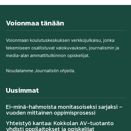
Voionmaa tänään
Voionmaan koulutu­skeskuksen verkkojulkaisu, jonka
tekemiseen osallistuvat valo­kuvauksen, journalismin ja
media-alan ammatti­tutkinnon opiskelijat.
Noudatamme Journalistin ohjeita.
Uusimmat
Ei-minä-hahmoista monitasoiseksi sarjaksi –
vuoden mittainen oppimisprosessi
Yhteistyö kantaa: Kokkolan AV-tuotanto
yhdisti oppilaitokset ja opiskelijat