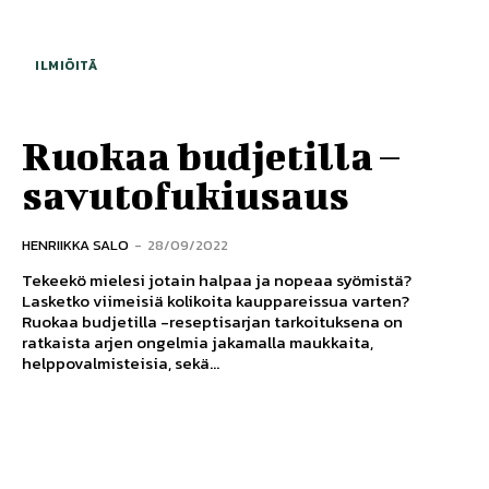
ILMIÖITÄ
Ruokaa budjetilla –
savutofukiusaus
HENRIIKKA SALO
-
28/09/2022
Tekeekö mielesi jotain halpaa ja nopeaa syömistä?
Lasketko viimeisiä kolikoita kauppareissua varten?
Ruokaa budjetilla -reseptisarjan tarkoituksena on
ratkaista arjen ongelmia jakamalla maukkaita,
helppovalmisteisia, sekä...