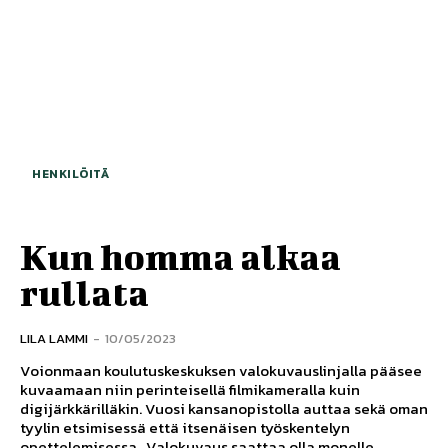
HENKILÖITÄ
Kun homma alkaa
rullata
LILA LAMMI
-
10/05/2023
Voionmaan koulutuskeskuksen valokuvauslinjalla pääsee
kuvaamaan niin perinteisellä filmikameralla kuin
digijärkkärilläkin. Vuosi kansanopistolla auttaa sekä oman
tyylin etsimisessä että itsenäisen työskentelyn
opettelemisessa. Valokuvaus saattaa olla monelle...