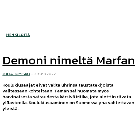
HENKILÖITÄ
Demoni nimeltä Marfan
JULIA JUMISKO
-
21/09/2022
Koulukiusaajat eivät välitä uhrinsa taustatekijöistä
valitessaan kohteitaan. Tämän sai huomata myös
harvinaisesta sairaudesta kärsivä Miika, jota alettiin riivata
yläasteella. Koulukiusaaminen on Suomessa yhä valitettavan
yleistä....