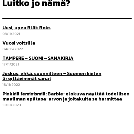
Luitko jo nämä?
Uusi, upea Bläk Boks
03/11/2021
Vuosi voitsilla
04/05/2022
TAMPERE – SUOMI – SANAKIRJA
17/11/2021
Joskus, ehkä, suunnilleen – Suomen kielen
ärsyttävimmät sanat
16/11/2022
Pinkkiä feminismiä: Barbie-elokuva näyttää todellisen
maailman epätasa-arvon ja joitakuita se harmittaa
13/10/2023