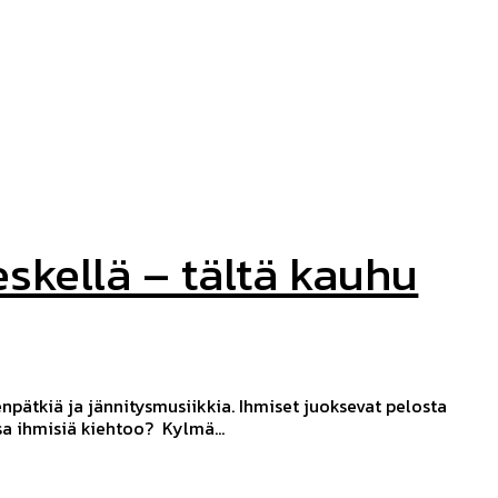
skellä – tältä kauhu
enpätkiä ja jännitysmusiikkia. Ihmiset juoksevat pelosta
sekaisin ja kirkuvat. Tästä herääkin vain kysymys, mikä kauhussa ihmisiä kiehtoo? Kylmä...