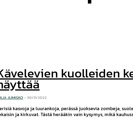
Kävelevien kuolleiden ke
näyttää
ULIA JUMISKO
-
30/11/2022
erisiä kasvoja ja luurankoja, perässä juoksevia zombeja, suol