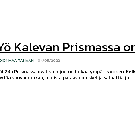
Yö Kalevan Prismassa on
OIONMAA TÄNÄÄN
-
04/05/2022
öt 24h Prismassa ovat kuin joulun taikaa ympäri vuoden. Ketk
öytää vauvanruokaa, bileistä palaava opiskelija salaattia ja...