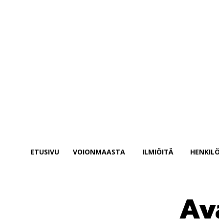
salasanasi
Unohditko salasanasi? Hae apua
Salasanan palautus
Palauta salasanasi
sähköpostisi
Salasana lähetetään sinulla sähköpostitse.
ETUSIVU
VOIONMAASTA
ILMIÖITÄ
HENKILÖ
Av