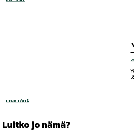
V
Y
l
HENKILÖITÄ
Luitko jo nämä?