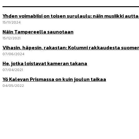
Yhden voimabiisi on toisen surulaulu: näin musiikki autt
15/11/2024
Näin Tampereella saunotaan
15/12/2021
Vihasin, häpesin, rakastan: Kolumni rakkaudesta suome
07/06/2024
He, jotka loistavat kameran takana
07/04/2021
Yö Kalevan Prismassa on kuin joulun taikaa
04/05/2022