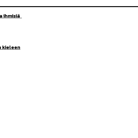
aa ihmisiä
n kieleen