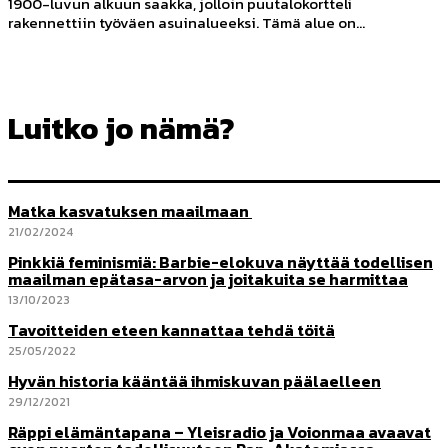
1900-luvun alkuun saakka, jolloin puutalokortteli
rakennettiin työväen asuinalueeksi. Tämä alue on...
Luitko jo nämä?
Matka kasvatuksen maailmaan
21/02/2024
Pinkkiä feminismiä: Barbie-elokuva näyttää todellisen
maailman epätasa-arvon ja joitakuita se harmittaa
13/10/2023
Tavoitteiden eteen kannattaa tehdä töitä
25/05/2022
Hyvän historia kääntää ihmiskuvan päälaelleen
29/12/2021
Räppi elämäntapana – Yleisradio ja Voionmaa avaavat