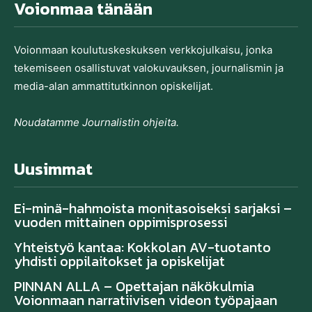
Voionmaa tänään
Voionmaan koulutu­skeskuksen verkkojulkaisu, jonka
tekemiseen osallistuvat valo­kuvauksen, journalismin ja
media-alan ammatti­tutkinnon opiskelijat.
Noudatamme Journalistin ohjeita.
Uusimmat
Ei-minä-hahmoista monitasoiseksi sarjaksi –
vuoden mittainen oppimisprosessi
Yhteistyö kantaa: Kokkolan AV-tuotanto
yhdisti oppilaitokset ja opiskelijat
PINNAN ALLA – Opettajan näkökulmia
Voionmaan narratiivisen videon työpajaan