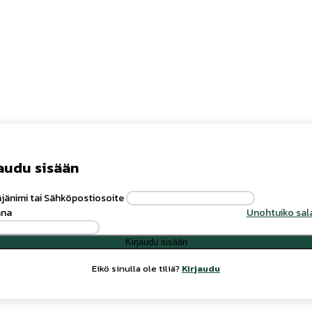
audu sisään
jänimi tai Sähköpostiosoite
ana
Unohtuiko sal
Kirjaudu sisään
Eikö sinulla ole tiliä?
Kirjaudu