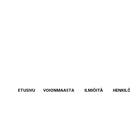
salasanasi
Unohditko salasanasi? Hae apua
Salasanan palautus
Palauta salasanasi
sähköpostisi
Salasana lähetetään sinulla sähköpostitse.
ETUSIVU
VOIONMAASTA
ILMIÖITÄ
HENKILÖ