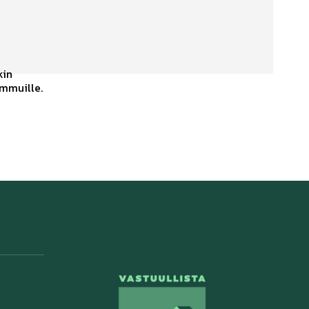
kin
ummuille.