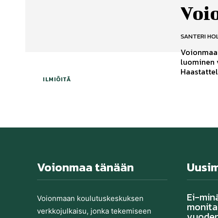
Voi
SANTERI HO
Voionmaan 
luominen v
ILMIÖITÄ
Voionmaa tänään
Uusi
Ei-min
Voionmaan koulutu­skeskuksen
monitas
verkkojulkaisu, jonka tekemiseen
vuoden