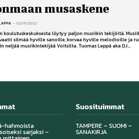
onmaan musaskene
LAPPA
-
02/11/2022
koulutuskeskuksesta löytyy paljon musiikin tekijöitä. Musii
aatii silmää hyville sanoille, korvaa hyville melodioille ja r
Haastattelin neljää musiikintekijää Voitsilta. Tuomas Leppä aka DJ...
mmat
Suosituimmat
ä-hahmoista
TAMPERE – SUOMI –
oiseksi sarjaksi –
SANAKIRJA
 mittainen