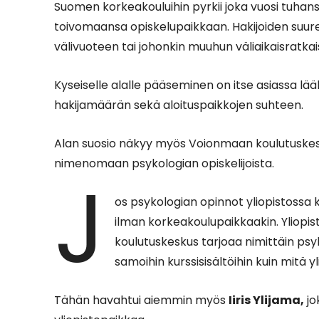
Suomen korkeakouluihin pyrkii joka vuosi tuhansi
toivomaansa opiskelupaikkaan. Hakijoiden suu
välivuoteen tai johonkin muuhun väliaikaisratkai
Kyseiselle alalle pääseminen on itse asiassa l
hakijamäärän sekä aloituspaikkojen suhteen.
Alan suosio näkyy myös Voionmaan koulutuskesk
nimenomaan psykologian opiskelijoista.
J
os psykologian opinnot yliopistossa
ilman korkeakoulupaikkaakin. Yliopi
koulutuskeskus tarjoaa nimittäin psy
samoihin kurssisisältöihin kuin mitä
Tähän havahtui aiemmin myös
Iiris Ylijama,
jo