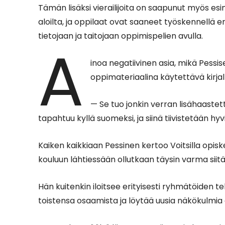
Tämän lisäksi vierailijoita on saapunut myös es
aloilta, ja oppilaat ovat saaneet työskennellä e
tietojaan ja taitojaan oppimispelien avulla.
A
inoa negatiivinen asia, mikä Pessis
oppimateriaalina käytettävä kirjal
— Se tuo jonkin verran lisähaastett
tapahtuu kyllä suomeksi, ja siinä tiivistetään hy
Kaiken kaikkiaan Pessinen kertoo Voitsilla opis
kouluun lähtiessään ollutkaan täysin varma siitä,
Hän kuitenkin iloitsee erityisesti ryhmätöiden te
toistensa osaamista ja löytää uusia näkökulmia