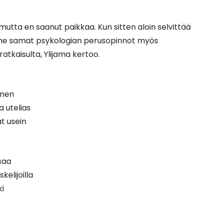
utta en saanut paikkaa. Kun sitten aloin selvittää
lla ne samat psykologian perusopinnot myös
ratkaisulta, Ylijama kertoo.
inen
 utelias
t usein
 saa
kelijoilla
ki