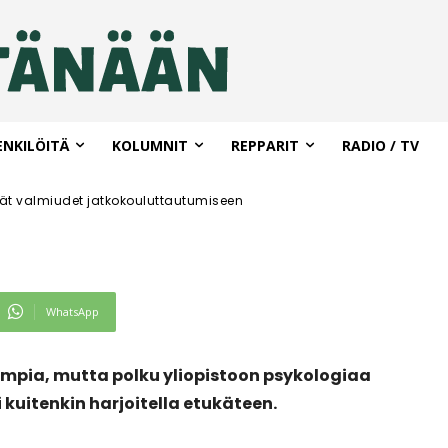
eruslinja tarjoaa
det
autumiseen
ENKILÖITÄ
KOLUMNIT
REPPARIT
RADIO / TV
vät valmiudet jatkokouluttautumiseen
WhatsApp
ampia, mutta polku yliopistoon psykologiaa
i kuitenkin harjoitella etukäteen.