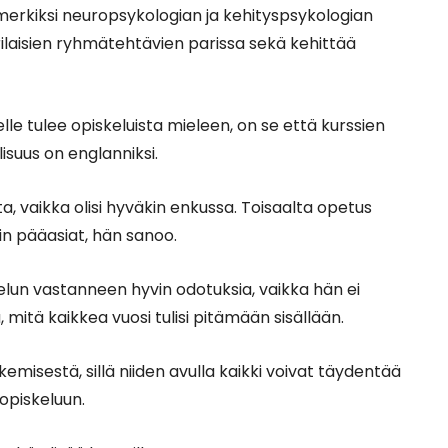
imerkiksi neuropsykologian ja kehityspsykologian
rilaisien ryhmätehtävien parissa sekä kehittää
elle tulee opiskeluista mieleen, on se että kurssien
lisuus on englanniksi.
a, vaikka olisi hyväkin enkussa. Toisaalta opetus
vin pääasiat, hän sanoo.
kelun vastanneen hyvin odotuksia, vaikka hän ei
 mitä kaikkea vuosi tulisi pitämään sisällään.
kemisestä, sillä niiden avulla kaikki voivat täydentää
 opiskeluun.