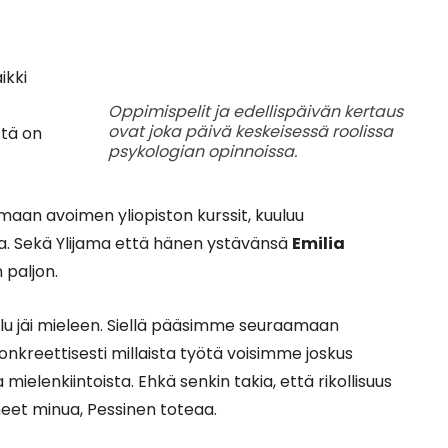
ikki
Oppimispelit ja edellispäivän kertaus
ovat joka päivä keskeisessä roolissa
ttä on
psykologian opinnoissa.
aan avoimen yliopiston kurssit, kuuluu
ita. Sekä Ylijama että hänen ystävänsä
Emilia
n paljon.
ilu jäi mieleen. Siellä pääsimme seuraamaan
onkreettisesti millaista työtä voisimme joskus
ielenkiintoista. Ehkä senkin takia, että rikollisuus
taneet minua, Pessinen toteaa.