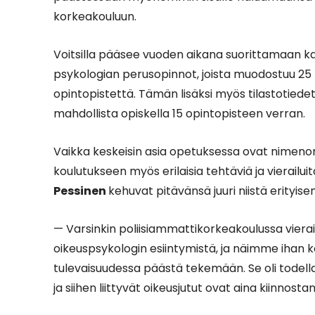
korkeakouluun.
Voitsilla pääsee vuoden aikana suorittamaan ka
psykologian perusopinnot, joista muodostuu 25
opintopistettä. Tämän lisäksi myös tilastotiede
mahdollista opiskella 15 opintopisteen verran.
Vaikka keskeisin asia opetuksessa ovat nimenom
koulutukseen myös erilaisia tehtäviä ja vierailu
Pessinen
kehuvat pitävänsä juuri niistä erityise
— Varsinkin poliisiammattikorkeakoulussa viera
oikeuspsykologin esiintymistä, ja näimme ihan k
tulevaisuudessa päästä tekemään. Se oli todella m
ja siihen liittyvät oikeusjutut ovat aina kiinnos