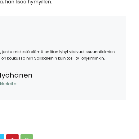
, hän lisää hymyillen.
n, jonka mielestä elämä on liian lyhyt viisivuotissuunnitelmien
a on koukussa niin Salkkareihin kuin tosi-tv-ohjelmiinkin.
Myöhänen
ikkeleita