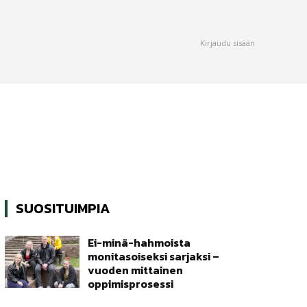
Kirjaudu sisään
SUOSITUIMPIA
Ei-minä-hahmoista
monitasoiseksi sarjaksi –
vuoden mittainen
oppimisprosessi