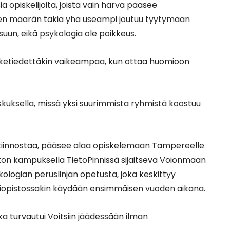
a opiskelijoita, joista vain harva pääsee
ren määrän takia yhä useampi joutuu tyytymään
suun, eikä psykologia ole poikkeus.
ääketiedettäkin vaikeampaa, kun ottaa huomioon
uksella, missä yksi suurimmista ryhmistä koostuu
 kiinnostaa, pääsee alaa opiskelemaan Tampereelle
ston kampuksella TietoPinnissä sijaitseva Voionmaan
kologian peruslinjan opetusta, joka keskittyy
 yliopistossakin käydään ensimmäisen vuoden aikana.
ka turvautui Voitsiin jäädessään ilman