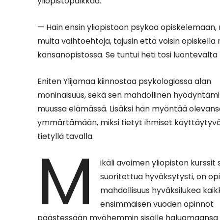
yliopistopaikkaa.
— Hain ensin yliopistoon psykaa opiskelemaan, m
muita vaihtoehtoja, tajusin että voisin opiske
kansanopistossa. Se tuntui heti tosi luontevalta 
Eniten Ylijamaa kiinnostaa psykologiassa alan
moninaisuus, sekä sen mahdollinen hyödyntäm
muussa elämässä. Lisäksi hän myöntää olevansa
ymmärtämään, miksi tietyt ihmiset käyttäytyvä
tietyllä tavalla.
M
ikäli avoimen yliopiston kurssit
suoritettua hyväksytysti, on opis
mahdollisuus hyväksilukea kaik
ensimmäisen vuoden opinnot
päästessään myöhemmin sisälle haluamaansa