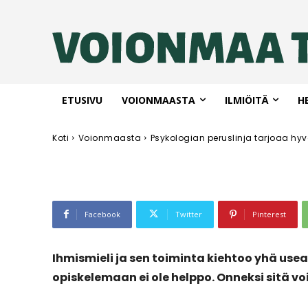
Psykologian p
hyvät valmiu
jatkokoulutt
ETUSIVU
VOIONMAASTA
ILMIÖITÄ
H
Koti
Voionmaasta
Psykologian peruslinja tarjoaa hy
-
Facebook
Twitter
Pinterest
Ihmismieli ja sen toiminta kiehtoo yhä use
opiskelemaan ei ole helppo. Onneksi sitä vo