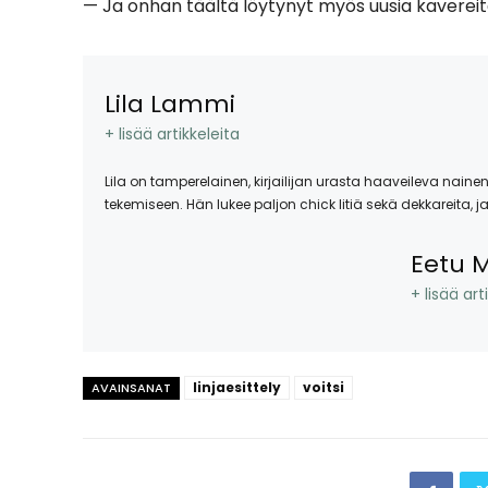
— Ja onhan täältä löytynyt myös uusia kavereita
Lila Lammi
+ lisää artikkeleita
Lila on tamperelainen, kirjailijan urasta haaveileva naine
tekemiseen. Hän lukee paljon chick litiä sekä dekkareita, j
Eetu 
+ lisää art
linjaesittely
voitsi
AVAINSANAT