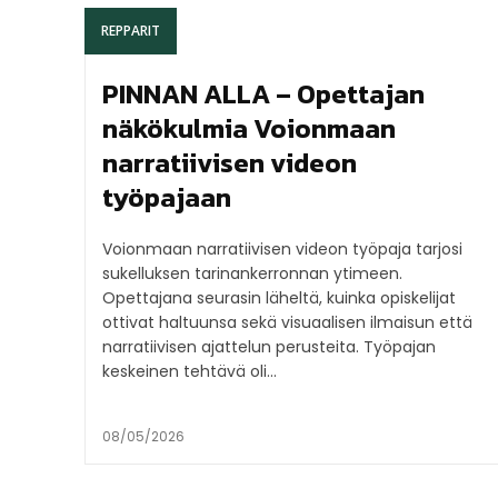
REPPARIT
PINNAN ALLA – Opettajan
näkökulmia Voionmaan
narratiivisen videon
työpajaan
Voionmaan narratiivisen videon työpaja tarjosi
sukelluksen tarinankerronnan ytimeen.
Opettajana seurasin läheltä, kuinka opiskelijat
ottivat haltuunsa sekä visuaalisen ilmaisun että
narratiivisen ajattelun perusteita. Työpajan
keskeinen tehtävä oli...
08/05/2026