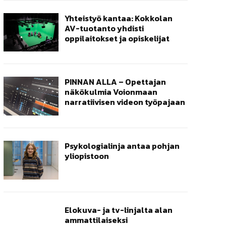
Yhteistyö kantaa: Kokkolan
AV-tuotanto yhdisti
oppilaitokset ja opiskelijat
PINNAN ALLA – Opettajan
näkökulmia Voionmaan
narratiivisen videon työpajaan
Psykologialinja antaa pohjan
yliopistoon
Elokuva- ja tv-linjalta alan
ammattilaiseksi