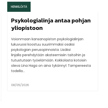
HENKILÖITÄ
Psykologialinja antaa pohjan
yliopistoon
Voionmaan kansanopiston psykologialinjan
lukuvuosi koostuu suurimmaksi osaksi
psykologian perusopinnoista. Lisäksi
linjalla perehdytään akateemisiin taitoihin ja
tutustutaan työelämään. Kokkolasta kotoisin
oleva Lina Haga on aina tykännyt Tampereesta
todella...
08/05/2026