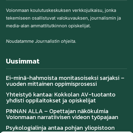
Voionmaan koulutu­skeskuksen verkkojulkaisu, jonka
tekemiseen osallistuvat valo­kuvauksen, journalismin ja
media-alan ammatti­tutkinnon opiskelijat.
Noudatamme Journalistin ohjeita.
Uusimmat
Ei-minä-hahmoista monitasoiseksi sarjaksi –
vuoden mittainen oppimisprosessi
Yhteistyö kantaa: Kokkolan AV-tuotanto
yhdisti oppilaitokset ja opiskelijat
PINNAN ALLA – Opettajan näkökulmia
Voionmaan narratiivisen videon työpajaan
Psykologialinja antaa pohjan yliopistoon